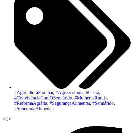
#AgriculturaFamiliar
,
#Agroecologia
,
#Ceará
,
#ConvivênciaComOSemiárido
,
#MulheresRurais
,
#ReformaAgrária
,
#SegurançaAlimentar
,
#Semiárido
,
#SoberaniaAlimentar
siga: