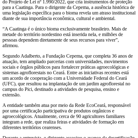
do Projeto de Lei nº 1.990/2022, que cria instrumentos de proteção
para a Caatinga. Para o dirigente da Cepema, a ausência histórica de
uma legislação específica para o bioma revela um atraso institucional
diante de sua importância econômica, cultural e ambiental.
“A Caatinga é o único bioma exclusivamente brasileiro. Mais de
metade do território nordestino está inserida nela, e milhões de
pessoas dependem diretamente de seus recursos para viver”,
afirmou.
Segundo Adalberto, a Fundação Cepema, que completa 36 anos de
atuação, tem ampliado parcerias com universidades, movimentos
sociais e órgãos públicos para fortalecer práticas agroecológicas e
sistemas agroflorestais no Ceará. Entre as iniciativas recentes está
um acordo de cooperação com a Universidade Federal do Ceará
(UFC), que resultou na implantação de um jardim agroflorestal no
campus do Pici, destinado a atividades de pesquisa, ensino e
extensão.
A entidade também atua por meio da Rede EcoCeará, responsável
por uma certificação participativa de produtos orgânicos e
agroecológicos. Atualmente, cerca de 90 agricultores familiares
integram a rede, que realiza feiras e atividades de formação em
diferentes territórios cearenses.
Durante a entrevista, o dirigente associou o avanço da desertificação