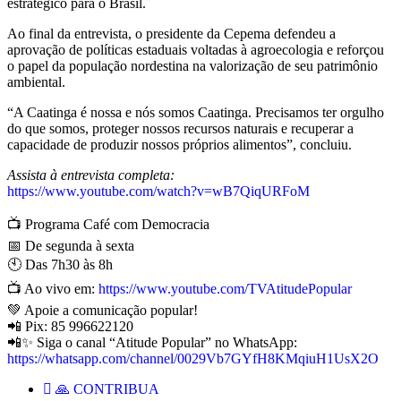
estratégico para o Brasil.
Ao final da entrevista, o presidente da Cepema defendeu a
aprovação de políticas estaduais voltadas à agroecologia e reforçou
o papel da população nordestina na valorização de seu patrimônio
ambiental.
“A Caatinga é nossa e nós somos Caatinga. Precisamos ter orgulho
do que somos, proteger nossos recursos naturais e recuperar a
capacidade de produzir nossos próprios alimentos”, concluiu.
Assista à entrevista completa:
https://www.youtube.com/watch?v=wB7QiqURFoM
📺 Programa Café com Democracia
📅 De segunda à sexta
🕙 Das 7h30 às 8h
📺 Ao vivo em:
https://www.youtube.com/TVAtitudePopular
💚 Apoie a comunicação popular!
📲 Pix: 85 996622120
📲✨ Siga o canal “Atitude Popular” no WhatsApp:
https://whatsapp.com/channel/0029Vb7GYfH8KMqiuH1UsX2O
🙏 CONTRIBUA