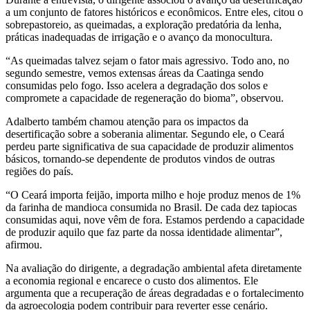
a um conjunto de fatores históricos e econômicos. Entre eles, citou o
sobrepastoreio, as queimadas, a exploração predatória da lenha,
práticas inadequadas de irrigação e o avanço da monocultura.
“As queimadas talvez sejam o fator mais agressivo. Todo ano, no
segundo semestre, vemos extensas áreas da Caatinga sendo
consumidas pelo fogo. Isso acelera a degradação dos solos e
compromete a capacidade de regeneração do bioma”, observou.
Adalberto também chamou atenção para os impactos da
desertificação sobre a soberania alimentar. Segundo ele, o Ceará
perdeu parte significativa de sua capacidade de produzir alimentos
básicos, tornando-se dependente de produtos vindos de outras
regiões do país.
“O Ceará importa feijão, importa milho e hoje produz menos de 1%
da farinha de mandioca consumida no Brasil. De cada dez tapiocas
consumidas aqui, nove vêm de fora. Estamos perdendo a capacidade
de produzir aquilo que faz parte da nossa identidade alimentar”,
afirmou.
Na avaliação do dirigente, a degradação ambiental afeta diretamente
a economia regional e encarece o custo dos alimentos. Ele
argumenta que a recuperação de áreas degradadas e o fortalecimento
da agroecologia podem contribuir para reverter esse cenário.