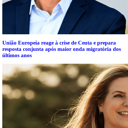
União Europeia reage à crise de Ceuta e prepara
resposta conjunta após maior onda migratória dos
últimos anos