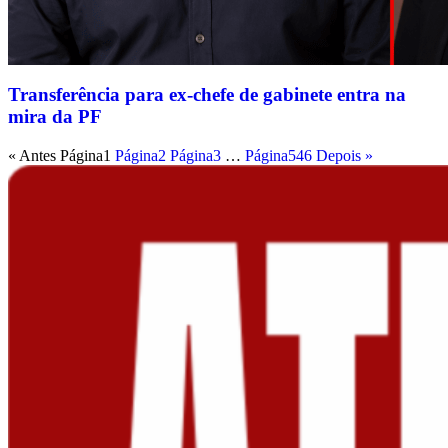
Transferência para ex-chefe de gabinete entra na
mira da PF
« Antes
Página
1
Página
2
Página
3
…
Página
546
Depois »