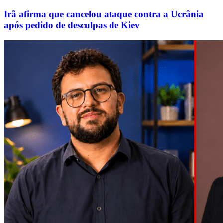
Irã afirma que cancelou ataque contra a Ucrânia
após pedido de desculpas de Kiev