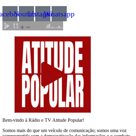
acebook
Youtube
Instagram
Whatsapp
Bem-vindo à Rádio e TV Atitude Popular!
Somos mais do que um veículo de comunicação; somos uma voz
comprometida com a democratização das informações e o combate