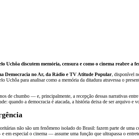
elo Uchôa discutem memória, censura e como o cinema reabre a fe
ama Democracia no Ar, da Rádio e TV Atitude Popular
, disponível 
o Uchôa para analisar como a memória da ditadura atravessa o presente
 anos de chumbo — e, principalmente, a recepção dessas narrativas ent
de: quando a democracia é atacada, a história deixa de ser arquivo e vo
rgência
utoritárias não são um fenômeno isolado do Brasil: fazem parte de uma 
— e em especial o cinema — assume uma função que ultrapassa o entreteni