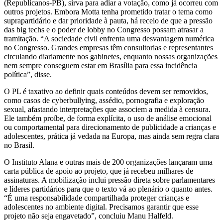
(Republicanos-PB), sirva para adiar a votação, como já ocorreu com
outros projetos. Embora Motta tenha prometido tratar o tema como
suprapartidário e dar prioridade à pauta, há receio de que a pressão
das big techs e o poder de lobby no Congresso possam atrasar a
tramitação. “A sociedade civil enfrenta uma desvantagem numérica
no Congresso. Grandes empresas têm consultorias e representantes
circulando diariamente nos gabinetes, enquanto nossas organizações
nem sempre conseguem estar em Brasília para essa incidência
política”, disse.
O PL é taxativo ao definir quais conteúdos devem ser removidos,
como casos de cyberbullying, assédio, pornografia e exploração
sexual, afastando interpretações que associem a medida à censura.
Ele também proíbe, de forma explícita, o uso de análise emocional
ou comportamental para direcionamento de publicidade a crianças e
adolescentes, prática já vedada na Europa, mas ainda sem regra clara
no Brasil.
O Instituto Alana e outras mais de 200 organizações lançaram uma
carta pública de apoio ao projeto, que já recebeu milhares de
assinaturas. A mobilização inclui pressão direta sobre parlamentares
e líderes partidários para que o texto vá ao plenário o quanto antes.
“É uma responsabilidade compartilhada proteger crianças e
adolescentes no ambiente digital. Precisamos garantir que esse
projeto não seja engavetado”, concluiu Manu Halfeld.