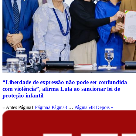
“Liberdade de expressão não pode ser confundida
com violência”, afirma Lula ao sancionar lei de
proteção infantil
« Antes
Página
1
Página
2
Página
3
…
Página
548
Depois »