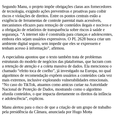
Segundo Manu, o projeto impõe obrigações claras aos fornecedores
de tecnologia, exigindo ações preventivas e proativas para coibir
riscos e violações de direitos. Entre os pontos centrais estão a
exigência de ferramentas de controle parental mais acessíveis,
mecanismos eficazes para remoção de conteúdos ilegais e nocivos e
a obrigação de relatórios de transparência sobre riscos à saúde e
segurança. “A internet não é construída para crianças e adolescentes,
embora eles sejam usuários expressivos. O PL 2628 busca criar um
ambiente digital seguro, sem impedir que eles se expressem e
tenham acesso à informação”, afirmou.
A especialista apontou que o texto também trata de problemas
estruturais do modelo de negócios das plataformas, que lucram com
a retenção de atenção e a coleta massiva de dados. Ela mencionou o
chamado “efeito toca de coelho”, já investigado na Europa, no qual
algoritmos de recomendação expõem usuários a conteúdos cada vez
mais extremos, inclusive explorando vulnerabilidades emocionais.
“No caso do TikTok, atuamos como amicus curiae na Autoridade
Nacional de Proteção de Dados, mostrando como o algoritmo
afunila conteúdos, o que impacta diretamente os direitos da infância
e adolescência”, explicou.
Manu alertou para o risco de que a criação de um grupo de trabalho
pela presidência da Câmara, anunciada por Hugo Motta