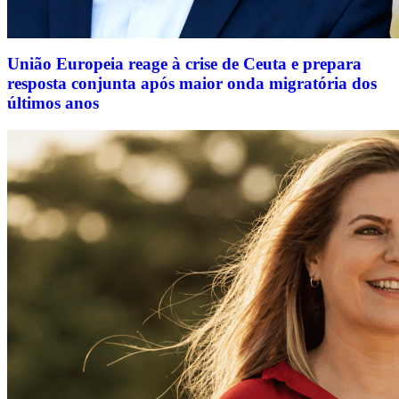
União Europeia reage à crise de Ceuta e prepara
resposta conjunta após maior onda migratória dos
últimos anos