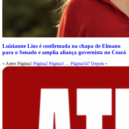
Luizianne Lins é confirmada na chapa de Elmano
para o Senado e amplia aliança governista no Ceará
« Antes
Página
1
Página
2
Página
3
…
Página
547
Depois »