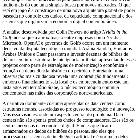
muito mais do que uma simples busca por novos mercados. O que
está em jogo é a construção de uma nova arquitetura global de poder
baseada no controle dos dados, da capacidade computacional e dos
sistemas que organizam a economia digital contemporânea.
A análise desenvolvida por Colin Powers no artigo
Nvidia in the
Gulf
mostra que a aproximação entre empresas como Nvidia,
Microsoft, OpenAI e governos do Golfo ocorre em um momento
decisivo da disputa tecnológica mundial. Arábia Saudita, Emirados
Árabes Unidos e Catar passaram a investir dezenas de bilhões de
dólares em infraestrutura de inteligência artificial, apresentando esses
projetos como parte de estratégias de modernização econômica e
redução da dependência histórica do petróleo. Entretanto, uma
observação mais cuidadosa revela uma contradição fundamental:
embora o financiamento seja local e os empreendimentos estejam
instalados em território árabe, o núcleo tecnológico continua
concentrado nas mãos das corporações norte-americanas.
A narrativa dominante costuma apresentar os data centers como
estruturas neutras, associadas ao progresso tecnológico e à inovação.
Mas essa visão esconde um aspecto central do problema. Data
centers não são apenas prédios cheios de computadores. Eles são os
centros nervosos da economia digital. É neles que ficam
armazenados os dados de bilhões de pessoas, são eles que
processam os sistemas de inteligência artificial e é por meio deles