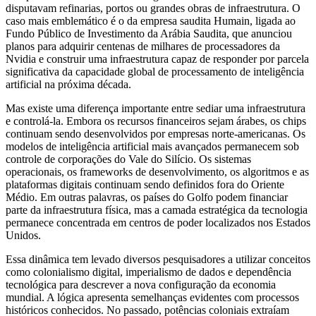
disputavam refinarias, portos ou grandes obras de infraestrutura. O
caso mais emblemático é o da empresa saudita Humain, ligada ao
Fundo Público de Investimento da Arábia Saudita, que anunciou
planos para adquirir centenas de milhares de processadores da
Nvidia e construir uma infraestrutura capaz de responder por parcela
significativa da capacidade global de processamento de inteligência
artificial na próxima década.
Mas existe uma diferença importante entre sediar uma infraestrutura
e controlá-la. Embora os recursos financeiros sejam árabes, os chips
continuam sendo desenvolvidos por empresas norte-americanas. Os
modelos de inteligência artificial mais avançados permanecem sob
controle de corporações do Vale do Silício. Os sistemas
operacionais, os frameworks de desenvolvimento, os algoritmos e as
plataformas digitais continuam sendo definidos fora do Oriente
Médio. Em outras palavras, os países do Golfo podem financiar
parte da infraestrutura física, mas a camada estratégica da tecnologia
permanece concentrada em centros de poder localizados nos Estados
Unidos.
Essa dinâmica tem levado diversos pesquisadores a utilizar conceitos
como colonialismo digital, imperialismo de dados e dependência
tecnológica para descrever a nova configuração da economia
mundial. A lógica apresenta semelhanças evidentes com processos
históricos conhecidos. No passado, potências coloniais extraíam