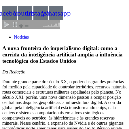
acebook
Youtube
Instagram
Whatsapp
Notícias
A nova fronteira do imperialismo digital: como a
corrida da inteligência artificial amplia a influência
tecnológica dos Estados Unidos
Da Redação
Durante grande parte do século XX, o poder das grandes potências
foi medido pela capacidade de controlar territórios, recursos naturais,
rotas comerciais e estruturas militares espalhadas pelo planeta. No
século XXI, porém, uma nova dimensão passou a ocupar posição
central nas disputas geopolíticas: a infraestrutura digital. A corrida
global pela inteligência artificial está transformando chips, data
centers e sistemas computacionais em ativos estratégicos
comparáveis ao petróleo, às hidrelétricas e às grandes reservas
minerais. Nesse cenário, a expansão da Nvidia e de outras gigantes
tecnológicas norte-americanas para países do Golfo Pérsico revela