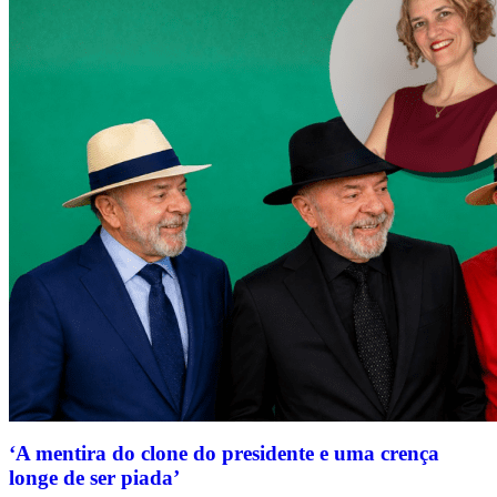
‘A mentira do clone do presidente e uma crença
longe de ser piada’