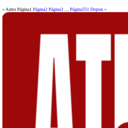
« Antes
Página
1
Página
2
Página
3
…
Página
551
Depois »