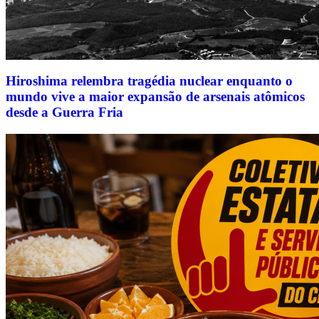
Hiroshima relembra tragédia nuclear enquanto o
mundo vive a maior expansão de arsenais atômicos
desde a Guerra Fria