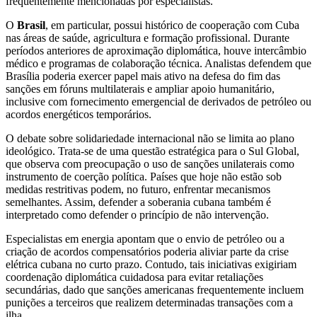
frequentemente mencionadas por especialistas.
O
Brasil
, em particular, possui histórico de cooperação com Cuba
nas áreas de saúde, agricultura e formação profissional. Durante
períodos anteriores de aproximação diplomática, houve intercâmbio
médico e programas de colaboração técnica. Analistas defendem que
Brasília poderia exercer papel mais ativo na defesa do fim das
sanções em fóruns multilaterais e ampliar apoio humanitário,
inclusive com fornecimento emergencial de derivados de petróleo ou
acordos energéticos temporários.
O debate sobre solidariedade internacional não se limita ao plano
ideológico. Trata-se de uma questão estratégica para o Sul Global,
que observa com preocupação o uso de sanções unilaterais como
instrumento de coerção política. Países que hoje não estão sob
medidas restritivas podem, no futuro, enfrentar mecanismos
semelhantes. Assim, defender a soberania cubana também é
interpretado como defender o princípio de não intervenção.
Especialistas em energia apontam que o envio de petróleo ou a
criação de acordos compensatórios poderia aliviar parte da crise
elétrica cubana no curto prazo. Contudo, tais iniciativas exigiriam
coordenação diplomática cuidadosa para evitar retaliações
secundárias, dado que sanções americanas frequentemente incluem
punições a terceiros que realizem determinadas transações com a
ilha.