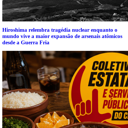
Hiroshima relembra tragédia nuclear enquanto o
mundo vive a maior expansão de arsenais atômicos
desde a Guerra Fria