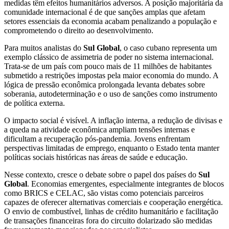
medidas têm efeitos humanitários adversos. A posição majoritária da
comunidade internacional é de que sanções amplas que afetam
setores essenciais da economia acabam penalizando a população e
comprometendo o direito ao desenvolvimento.
Para muitos analistas do
Sul Global
, o caso cubano representa um
exemplo clássico de assimetria de poder no sistema internacional.
Trata-se de um país com pouco mais de 11 milhões de habitantes
submetido a restrições impostas pela maior economia do mundo. A
lógica de pressão econômica prolongada levanta debates sobre
soberania, autodeterminação e o uso de sanções como instrumento
de política externa.
O impacto social é visível. A inflação interna, a redução de divisas e
a queda na atividade econômica ampliam tensões internas e
dificultam a recuperação pós-pandemia. Jovens enfrentam
perspectivas limitadas de emprego, enquanto o Estado tenta manter
políticas sociais históricas nas áreas de saúde e educação.
Nesse contexto, cresce o debate sobre o papel dos países do
Sul
Global
. Economias emergentes, especialmente integrantes de blocos
como BRICS e CELAC, são vistas como potenciais parceiros
capazes de oferecer alternativas comerciais e cooperação energética.
O envio de combustível, linhas de crédito humanitário e facilitação
de transações financeiras fora do circuito dolarizado são medidas