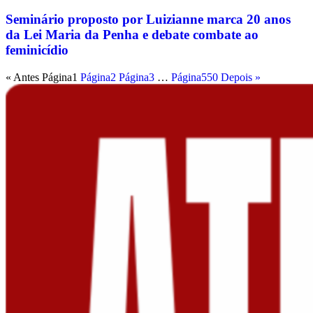
Seminário proposto por Luizianne marca 20 anos
da Lei Maria da Penha e debate combate ao
feminicídio
« Antes
Página
1
Página
2
Página
3
…
Página
550
Depois »