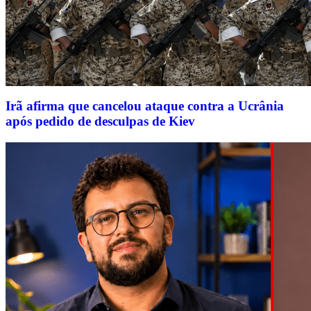
Irã afirma que cancelou ataque contra a Ucrânia
após pedido de desculpas de Kiev