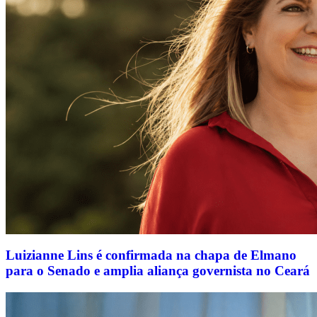
Luizianne Lins é confirmada na chapa de Elmano
para o Senado e amplia aliança governista no Ceará