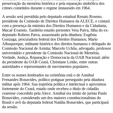
preservação da memória histórica e pela reparação simbólica dos
crimes cometidos durante o regime instaurado em 1964.
A sessão será presidida pelo deputado estadual Renato Roseno,
presidente da Comissão de Direitos Humanos da ALECE, e contará
com a presença da ministra dos Direitos Humanos e da Cidadania,
Macaé Evaristo. Também estarão presentes Vera Paiva, filha do ex-
deputado Rubens Paiva, assassinado pela ditadura; Eugênia
Gonzaga, procuradora federal dos Direitos Humanos; Mario
Albuquerque, militante histórico dos direitos humanos e delegado da
Comissão Nacional de Anistia; Marcelo Uchôa, advogado, professor
universitário e presidente da Comissão Nacional de Memória,
Verdade, Justiça, Reparação e Democracia da OAB Nacional; além
da presidente da OAB Ceará, Christiane Leitão, entre outras
autoridades e representantes de movimentos populares.
Entre os nomes lembrados na cerimônia está o de Annibal
Fernandes Bonavides, político potiguar perseguido pela ditadura
militar após 1964. Sua trajetória política e intelectual o aproximou
fortemente do Ceará, estado onde recebeu o título de cidadão
cearense concedido pela Alece. Annibal era irmão do jurista Paulo
Bonavides, considerado um dos maiores constitucionalistas do
Brasil e avô da deputada federal Natália Bonavides, que participará
da sessão.