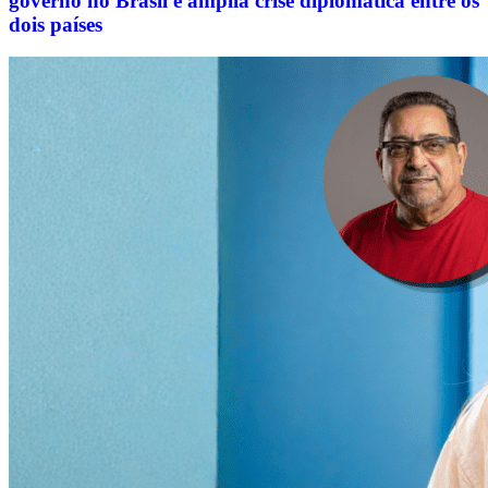
governo no Brasil e amplia crise diplomática entre os
dois países