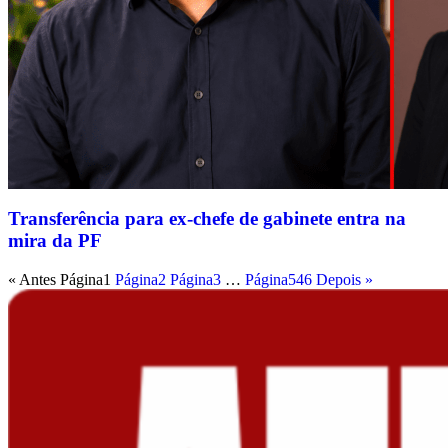
Transferência para ex-chefe de gabinete entra na
mira da PF
« Antes
Página
1
Página
2
Página
3
…
Página
546
Depois »