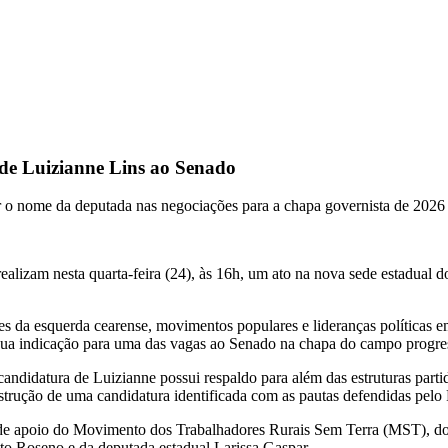
 de Luizianne Lins ao Senado
cer o nome da deputada nas negociações para a chapa governista de 2026
realizam nesta quarta-feira (24), às 16h, um ato na nova sede estadual 
s da esquerda cearense, movimentos populares e lideranças políticas e
 sua indicação para uma das vagas ao Senado na chapa do campo progres
ndidatura de Luizianne possui respaldo para além das estruturas partid
strução de uma candidatura identificada com as pautas defendidas pelo 
s de apoio do Movimento dos Trabalhadores Rurais Sem Terra (MST),
o Roseno e da deputada estadual Larissa Gaspar.