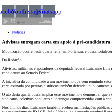
acebook
Youtube
Instagram
Whatsapp
Notícias
Ativistas entregam carta em apoio à pré-candidatura
Mobilização ocorre nesta quarta-feira, em Fortaleza, e busca fortale
Da Redação
Ativistas, militantes e apoiadores da deputada federal Luizianne Lins 
candidatura ao Senado Federal.
A iniciativa dá continuidade a um movimento que vem reunindo setore
carta assinada por petistas históricos também defendeu publicamente
O ato desta quarta busca ampliar esse movimento e demonstrar que a ca
sindicatos, coletivos populares e lideranças comprometidas com a con
Nos últimos dias, Luizianne também recebeu manifestações pública
superintendente do IDACE, João Alfredo, do deputado estadual Renat