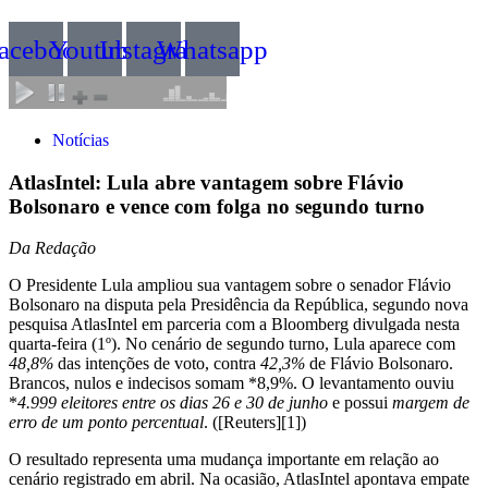
acebook
Youtube
Instagram
Whatsapp
Notícias
AtlasIntel: Lula abre vantagem sobre Flávio
Bolsonaro e vence com folga no segundo turno
Da Redação
O Presidente Lula ampliou sua vantagem sobre o senador Flávio
Bolsonaro na disputa pela Presidência da República, segundo nova
pesquisa AtlasIntel em parceria com a Bloomberg divulgada nesta
quarta-feira (1º). No cenário de segundo turno, Lula aparece com
48,8%
das intenções de voto, contra
42,3%
de Flávio Bolsonaro.
Brancos, nulos e indecisos somam *8,9%. O levantamento ouviu
*
4.999 eleitores entre os dias 26 e 30 de junho
e possui
margem de
erro de um ponto percentual
. ([Reuters][1])
O resultado representa uma mudança importante em relação ao
cenário registrado em abril. Na ocasião, AtlasIntel apontava empate