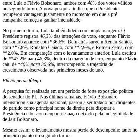
entre Lula e Flávio Bolsonaro, ambos com
48%
dos votos válidos
no segundo turno. A nova pesquisa indica que o Presidente
recuperou vantagem justamente no momento em que a pré-
campanha começa a ganhar intensidade.
No primeiro turno, Lula também lidera com ampla margem. O
Presidente registra
46,3%
das intenções de voto, enquanto Flávio
Bolsonaro aparece com *36,6%. Bem atrás surgem Renan Santos,
com **7,8%, Ronaldo Caiado, com **2,9%, e Romeu Zema, com
**2,0%. Em comparação com o levantamento anterior, Lula oscilou
de **47,2% para 46,3%, dentro da margem de erro, enquanto Flávio
caiu de *
40% para 36,6%
, interrompendo a trajetória de
crescimento observada nos primeiros meses do ano.
Flávio perde fôlego
A pesquisa foi realizada em um período de forte exposição política
do senador do PL. Nas últimas semanas, Flávio Bolsonaro
intensificou sua agenda nacional, passou a ser tratado por dirigentes
do partido como principal nome da direita para disputar a
Presidência e buscou ocupar o espaço deixado pela inelegibilidade
de Jair Bolsonaro.
Mesmo assim, o levantamento mostra perda de desempenho tanto no
primeiro quanto no segundo turno.