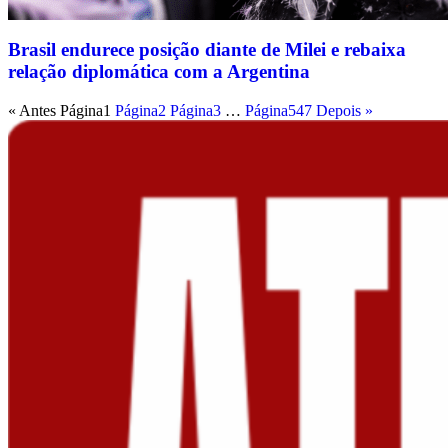
Brasil endurece posição diante de Milei e rebaixa
relação diplomática com a Argentina
« Antes
Página
1
Página
2
Página
3
…
Página
547
Depois »