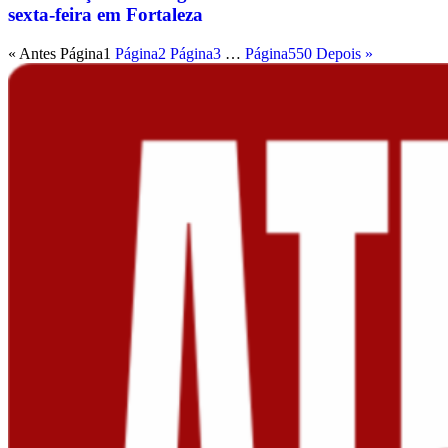
sexta-feira em Fortaleza
« Antes
Página
1
Página
2
Página
3
…
Página
550
Depois »