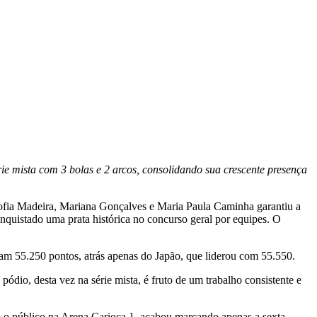
ie mista com 3 bolas e 2 arcos, consolidando sua crescente presença
ofia Madeira, Mariana Gonçalves e Maria Paula Caminha garantiu a
onquistado uma prata histórica no concurso geral por equipes. O
aram 55.250 pontos, atrás apenas do Japão, que liderou com 55.550.
ódio, desta vez na série mista, é fruto de um trabalho consistente e
ado o público na Arena Carioca 1, acabou marcando apenas a sexta