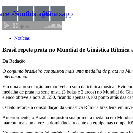
acebook
Youtube
Instagram
Whatsapp
Notícias
Brasil repete prata no Mundial de Ginástica Rítmica
Da Redação
O conjunto brasileiro conquistou mais uma medalha de prata no Mundi
internacional.
Em uma apresentação memorável ao som da icônica música “Evidências
medalha de prata na série mista (3 bolas e 2 arcos) no Mundial de Gin
elenco obteve a nota 28.550, ficando apenas 0,100 ponto atrás das ca
O feito reforça a consolidação da Ginástica Rítmica brasileira em ní
Anteriormente, o Brasil conquistou sua primeira medalha em Mundiais d
marcou, mais uma vez, a dominância recente da equipe nas competiçõe
No entanto, nem tudo foi perfeito. Ainda no mesmo dia, o conjunto bra