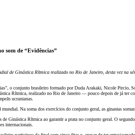
 ao som de “Evidências”
al de Ginástica Rítmica realizado no Rio de Janeiro, desta vez na sér
”, o conjunto brasileiro formado por Duda Arakaki, Nicole Pircio, S
ástica Rítmica, realizado no Rio de Janeiro — pouco depois de já ter c
mpeãs ucranianas.
vel mundial. Na soma dos exercícios do conjunto geral, as ginastas som
e Ginástica Rítmica ao garantir a prata no conjunto geral. O segundo p
s internacionais.
sileiro participou da final com cinco fitas e, apesar de ter entusiasm