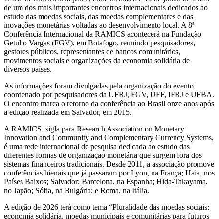
de um dos mais importantes encontros internacionais dedicados ao
estudo das moedas sociais, das moedas complementares e das
inovações monetárias voltadas ao desenvolvimento local. A 8ª
Conferência Internacional da RAMICS acontecerá na Fundação
Getulio Vargas (FGV), em Botafogo, reunindo pesquisadores,
gestores públicos, representantes de bancos comunitários,
movimentos sociais e organizações da economia solidária de
diversos países.
As informações foram divulgadas pela organização do evento,
coordenado por pesquisadores da UFRJ, FGV, UFF, IFRJ e UFBA.
O encontro marca o retorno da conferência ao Brasil onze anos após
a edição realizada em Salvador, em 2015.
A RAMICS, sigla para Research Association on Monetary
Innovation and Community and Complementary Currency Systems,
é uma rede internacional de pesquisa dedicada ao estudo das
diferentes formas de organização monetária que surgem fora dos
sistemas financeiros tradicionais. Desde 2011, a associação promove
conferências bienais que já passaram por Lyon, na França; Haia, nos
Países Baixos; Salvador; Barcelona, na Espanha; Hida-Takayama,
no Japão; Sófia, na Bulgária; e Roma, na Itália.
A edição de 2026 terá como tema “Pluralidade das moedas sociais:
economia solidária, moedas municipais e comunitárias para futuros