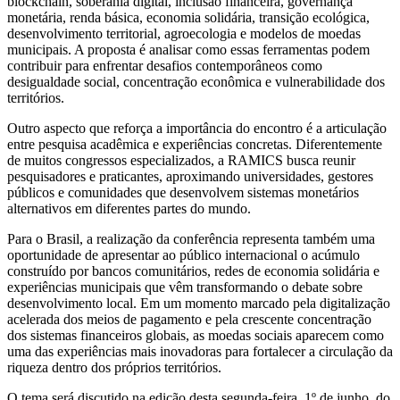
blockchain, soberania digital, inclusão financeira, governança
monetária, renda básica, economia solidária, transição ecológica,
desenvolvimento territorial, agroecologia e modelos de moedas
municipais. A proposta é analisar como essas ferramentas podem
contribuir para enfrentar desafios contemporâneos como
desigualdade social, concentração econômica e vulnerabilidade dos
territórios.
Outro aspecto que reforça a importância do encontro é a articulação
entre pesquisa acadêmica e experiências concretas. Diferentemente
de muitos congressos especializados, a RAMICS busca reunir
pesquisadores e praticantes, aproximando universidades, gestores
públicos e comunidades que desenvolvem sistemas monetários
alternativos em diferentes partes do mundo.
Para o Brasil, a realização da conferência representa também uma
oportunidade de apresentar ao público internacional o acúmulo
construído por bancos comunitários, redes de economia solidária e
experiências municipais que vêm transformando o debate sobre
desenvolvimento local. Em um momento marcado pela digitalização
acelerada dos meios de pagamento e pela crescente concentração
dos sistemas financeiros globais, as moedas sociais aparecem como
uma das experiências mais inovadoras para fortalecer a circulação da
riqueza dentro dos próprios territórios.
O tema será discutido na edição desta segunda-feira, 1º de junho, do