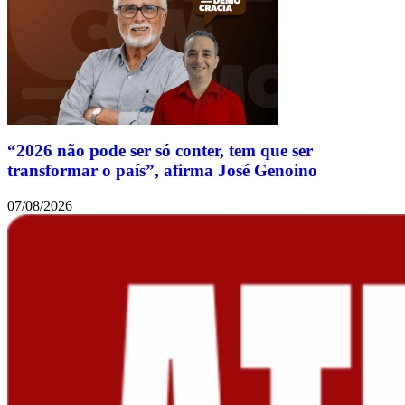
“2026 não pode ser só conter, tem que ser
transformar o país”, afirma José Genoino
07/08/2026