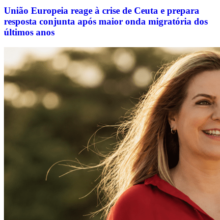
União Europeia reage à crise de Ceuta e prepara
resposta conjunta após maior onda migratória dos
últimos anos