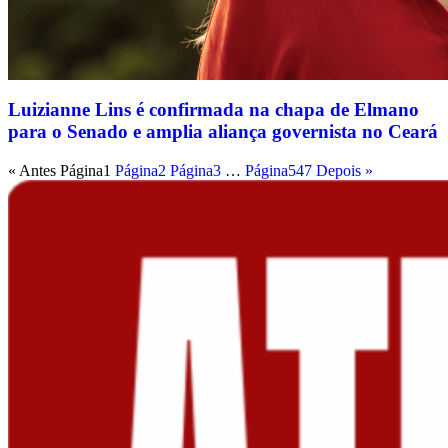
Luizianne Lins é confirmada na chapa de Elmano
para o Senado e amplia aliança governista no Ceará
« Antes
Página
1
Página
2
Página
3
…
Página
547
Depois »