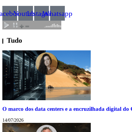
acebook
Youtube
Instagram
Whatsapp
Tudo
O marco dos data centers e a encruzilhada digital do
14/07/2026