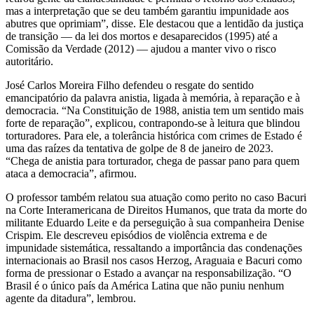
mas a interpretação que se deu também garantiu impunidade aos
abutres que oprimiam”, disse. Ele destacou que a lentidão da justiça
de transição — da lei dos mortos e desaparecidos (1995) até a
Comissão da Verdade (2012) — ajudou a manter vivo o risco
autoritário.
José Carlos Moreira Filho defendeu o resgate do sentido
emancipatório da palavra anistia, ligada à memória, à reparação e à
democracia. “Na Constituição de 1988, anistia tem um sentido mais
forte de reparação”, explicou, contrapondo-se à leitura que blindou
torturadores. Para ele, a tolerância histórica com crimes de Estado é
uma das raízes da tentativa de golpe de 8 de janeiro de 2023.
“Chega de anistia para torturador, chega de passar pano para quem
ataca a democracia”, afirmou.
O professor também relatou sua atuação como perito no caso Bacuri
na Corte Interamericana de Direitos Humanos, que trata da morte do
militante Eduardo Leite e da perseguição à sua companheira Denise
Crispim. Ele descreveu episódios de violência extrema e de
impunidade sistemática, ressaltando a importância das condenações
internacionais ao Brasil nos casos Herzog, Araguaia e Bacuri como
forma de pressionar o Estado a avançar na responsabilização. “O
Brasil é o único país da América Latina que não puniu nenhum
agente da ditadura”, lembrou.