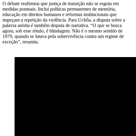
O debate reafirmou que justiça de transição não se esgota em
medidas pontuais. Inclui políticas permanentes de memória,
educação em direitos humanos e reformas institucionais que
impeçam a repetição da violência. Para Uchôa, a disputa sobre a
palavra anistia é também disputa de narrativa. “O que se busca
agora, sob esse rótulo, é blindagem. Não é o mesmo sentido de
1979, quando se lutava pela sobrevivência contra um regime de
exceção”, resumiu.