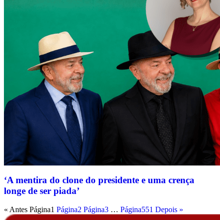
‘A mentira do clone do presidente e uma crença
longe de ser piada’
« Antes
Página
1
Página
2
Página
3
…
Página
551
Depois »