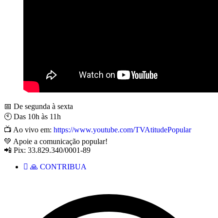
📅 De segunda à sexta
🕙 Das 10h às 11h
📺 Ao vivo em:
https://www.youtube.com/TVAtitudePopular
💚 Apoie a comunicação popular!
📲 Pix: 33.829.340/0001-89
🙏 CONTRIBUA