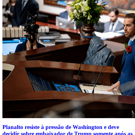
Planalto resiste à pressão de Washington e deve
decidir sobre embaixador de Trump somente após as