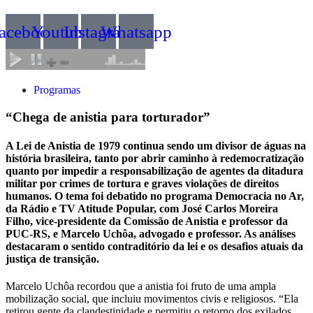
acebook
Youtube
Instagram
Whatsapp
Programas
“Chega de anistia para torturador”
A Lei de Anistia de 1979 continua sendo um divisor de águas na
história brasileira, tanto por abrir caminho à redemocratização
quanto por impedir a responsabilização de agentes da ditadura
militar por crimes de tortura e graves violações de direitos
humanos. O tema foi debatido no programa Democracia no Ar,
da Rádio e TV Atitude Popular, com José Carlos Moreira
Filho, vice-presidente da Comissão de Anistia e professor da
PUC-RS, e Marcelo Uchôa, advogado e professor. As análises
destacaram o sentido contraditório da lei e os desafios atuais da
justiça de transição.
Marcelo Uchôa recordou que a anistia foi fruto de uma ampla
mobilização social, que incluiu movimentos civis e religiosos. “Ela
retirou gente da clandestinidade e permitiu o retorno dos exilados,