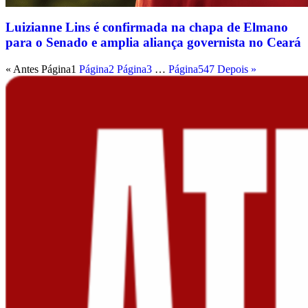
Luizianne Lins é confirmada na chapa de Elmano
para o Senado e amplia aliança governista no Ceará
« Antes
Página
1
Página
2
Página
3
…
Página
547
Depois »