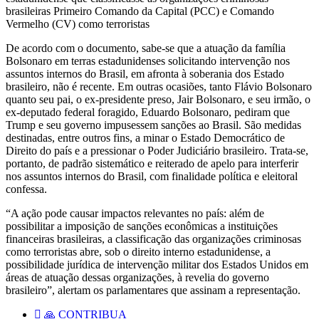
brasileiras Primeiro Comando da Capital (PCC) e Comando
Vermelho (CV) como terroristas
De acordo com o documento, sabe-se que a atuação da família
Bolsonaro em terras estadunidenses solicitando intervenção nos
assuntos internos do Brasil, em afronta à soberania dos Estado
brasileiro, não é recente. Em outras ocasiões, tanto Flávio Bolsonaro
quanto seu pai, o ex-presidente preso, Jair Bolsonaro, e seu irmão, o
ex-deputado federal foragido, Eduardo Bolsonaro, pediram que
Trump e seu governo impusessem sanções ao Brasil. São medidas
destinadas, entre outros fins, a minar o Estado Democrático de
Direito do país e a pressionar o Poder Judiciário brasileiro. Trata-se,
portanto, de padrão sistemático e reiterado de apelo para interferir
nos assuntos internos do Brasil, com finalidade política e eleitoral
confessa.
“A ação pode causar impactos relevantes no país: além de
possibilitar a imposição de sanções econômicas a instituições
financeiras brasileiras, a classificação das organizações criminosas
como terroristas abre, sob o direito interno estadunidense, a
possibilidade jurídica de intervenção militar dos Estados Unidos em
áreas de atuação dessas organizações, à revelia do governo
brasileiro”, alertam os parlamentares que assinam a representação.
🙏 CONTRIBUA