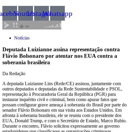
acebook
Youtube
Instagram
Whatsapp
Notícias
Deputada Luizianne assina representação contra
Flávio Bolsonaro por atentar nos EUA contra a
soberania brasileira
Da Redação
A deputada Luizianne Lins (Rede/CE) assinou, juntamente com
outros deputados e deputadas da Rede Sustentabilidade e PSOL,
representação à Procuradoria Geral da República (PGR) para
instaurar inquérito civil e criminal, bem como apurar fatos que
possam configurar grave ameaça à soberania do Brasil por parte do
senador Flávio Bolsonaro em sua visita aos Estados Unidos. Em
afronta à soberania brasileira, ele se reuniu com o presidente dos
EUA, Donald Trump, e com o Secretário de Estado, Marco Rubio.
Durante o encontro, Flávio solicitou expressamente ao governo
estadunidense que classificasse as organizações criminosas