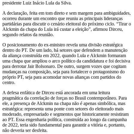
presidente Luiz Inácio Lula da Silva.
A declaração, feita em tom direto e sem margem para ambiguidades,
ocorreu durante um encontro que reuniu as principais lideranças
partidárias para discutir o cenário eleitoral do próximo ciclo. “Tirar o
Alckmin da chapa do Lula irá custar a eleição”, afirmou Dirceu,
segundo relatos da reunião.
O posicionamento do ex-ministro revela uma divisão estratégica
dentro do PT. De um lado, há setores que defendem a manutenção
da aliança construída em 2022, quando Lula e Alckmin formaram
uma chapa que ampliou o arco político da candidatura e foi decisiva
para derrotar Jair Bolsonaro. De outro, surgem vozes que cogitam
mudanças na composição, seja para fortalecer o protagonismo do
próprio PT, seja para acomodar novas alianças com partidos do
centro.
A defesa enfática de Dirceu está ancorada em uma leitura
pragmática da correlação de forças no Brasil contemporâneo. Para
ele, a presença de Alckmin na chapa não é apenas simbólica, mas
estratégica: representa uma ponte com setores do eleitorado mais
moderado, empresariado e segmentos que historicamente resistiram
ao PT. Essa engenharia política, construída ao longo da campanha
de 2022, teria sido fundamental para garantir a vitória e, portanto,
não deveria ser desfeita.