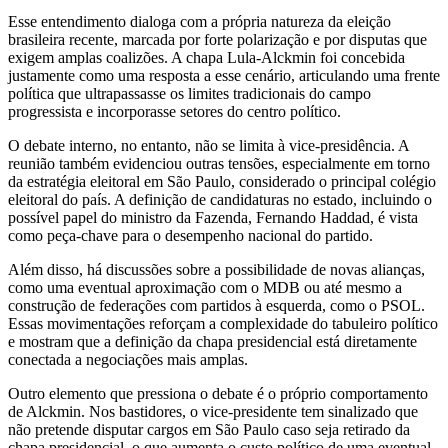
Esse entendimento dialoga com a própria natureza da eleição
brasileira recente, marcada por forte polarização e por disputas que
exigem amplas coalizões. A chapa Lula-Alckmin foi concebida
justamente como uma resposta a esse cenário, articulando uma frente
política que ultrapassasse os limites tradicionais do campo
progressista e incorporasse setores do centro político.
O debate interno, no entanto, não se limita à vice-presidência. A
reunião também evidenciou outras tensões, especialmente em torno
da estratégia eleitoral em São Paulo, considerado o principal colégio
eleitoral do país. A definição de candidaturas no estado, incluindo o
possível papel do ministro da Fazenda, Fernando Haddad, é vista
como peça-chave para o desempenho nacional do partido.
Além disso, há discussões sobre a possibilidade de novas alianças,
como uma eventual aproximação com o MDB ou até mesmo a
construção de federações com partidos à esquerda, como o PSOL.
Essas movimentações reforçam a complexidade do tabuleiro político
e mostram que a definição da chapa presidencial está diretamente
conectada a negociações mais amplas.
Outro elemento que pressiona o debate é o próprio comportamento
de Alckmin. Nos bastidores, o vice-presidente tem sinalizado que
não pretende disputar cargos em São Paulo caso seja retirado da
chapa presidencial, o que aumenta o custo político de uma eventual