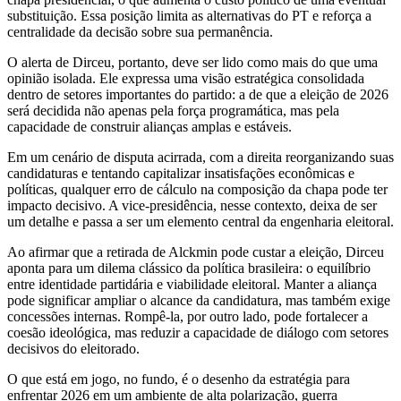
substituição. Essa posição limita as alternativas do PT e reforça a
centralidade da decisão sobre sua permanência.
O alerta de Dirceu, portanto, deve ser lido como mais do que uma
opinião isolada. Ele expressa uma visão estratégica consolidada
dentro de setores importantes do partido: a de que a eleição de 2026
será decidida não apenas pela força programática, mas pela
capacidade de construir alianças amplas e estáveis.
Em um cenário de disputa acirrada, com a direita reorganizando suas
candidaturas e tentando capitalizar insatisfações econômicas e
políticas, qualquer erro de cálculo na composição da chapa pode ter
impacto decisivo. A vice-presidência, nesse contexto, deixa de ser
um detalhe e passa a ser um elemento central da engenharia eleitoral.
Ao afirmar que a retirada de Alckmin pode custar a eleição, Dirceu
aponta para um dilema clássico da política brasileira: o equilíbrio
entre identidade partidária e viabilidade eleitoral. Manter a aliança
pode significar ampliar o alcance da candidatura, mas também exige
concessões internas. Rompê-la, por outro lado, pode fortalecer a
coesão ideológica, mas reduzir a capacidade de diálogo com setores
decisivos do eleitorado.
O que está em jogo, no fundo, é o desenho da estratégia para
enfrentar 2026 em um ambiente de alta polarização, guerra