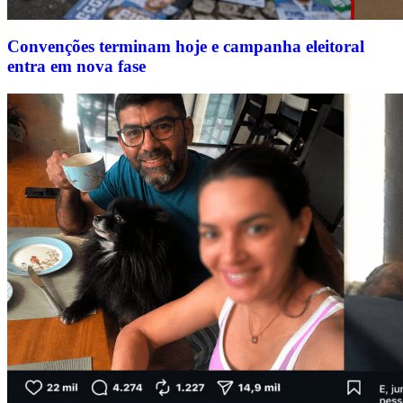
Convenções terminam hoje e campanha eleitoral
entra em nova fase