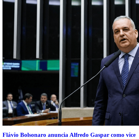
Flávio Bolsonaro anuncia Alfredo Gaspar como vice