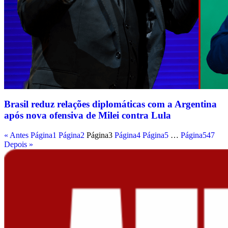
Brasil reduz relações diplomáticas com a Argentina
após nova ofensiva de Milei contra Lula
« Antes
Página
1
Página
2
Página
3
Página
4
Página
5
…
Página
547
Depois »