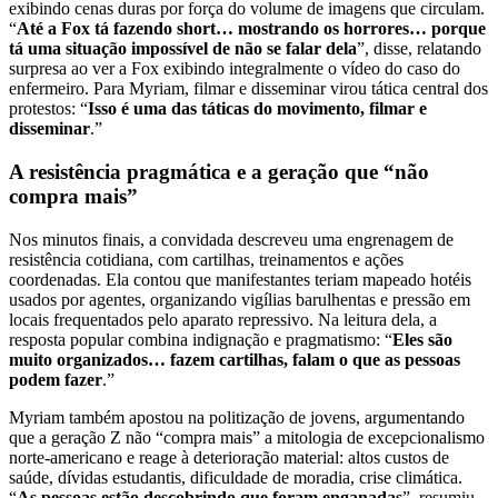
exibindo cenas duras por força do volume de imagens que circulam.
“
Até a Fox tá fazendo short… mostrando os horrores… porque
tá uma situação impossível de não se falar dela
”, disse, relatando
surpresa ao ver a Fox exibindo integralmente o vídeo do caso do
enfermeiro. Para Myriam, filmar e disseminar virou tática central dos
protestos: “
Isso é uma das táticas do movimento, filmar e
disseminar
.”
A resistência pragmática e a geração que “não
compra mais”
Nos minutos finais, a convidada descreveu uma engrenagem de
resistência cotidiana, com cartilhas, treinamentos e ações
coordenadas. Ela contou que manifestantes teriam mapeado hotéis
usados por agentes, organizando vigílias barulhentas e pressão em
locais frequentados pelo aparato repressivo. Na leitura dela, a
resposta popular combina indignação e pragmatismo: “
Eles são
muito organizados… fazem cartilhas, falam o que as pessoas
podem fazer
.”
Myriam também apostou na politização de jovens, argumentando
que a geração Z não “compra mais” a mitologia de excepcionalismo
norte-americano e reage à deterioração material: altos custos de
saúde, dívidas estudantis, dificuldade de moradia, crise climática.
“
As pessoas estão descobrindo que foram enganadas
”, resumiu,