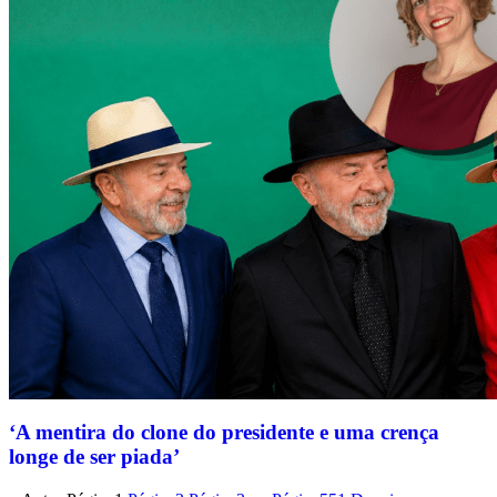
‘A mentira do clone do presidente e uma crença
longe de ser piada’