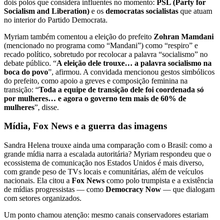
dois polos que considera influentes no momento:
PSL (Party for
Socialism and Liberation)
e os
democratas socialistas
que atuam
no interior do Partido Democrata.
Myriam também comentou a eleição do prefeito
Zohran Mamdani
(mencionado no programa como “Mandani”) como “respiro” e
recado político, sobretudo por recolocar a palavra “socialismo” no
debate público. “
A eleição dele trouxe… a palavra socialismo na
boca do povo
”, afirmou. A convidada mencionou gestos simbólicos
do prefeito, como apoio a greves e composição feminina na
transição: “
Toda a equipe de transição dele foi coordenada só
por mulheres… e agora o governo tem mais de 60% de
mulheres
”, disse.
Mídia, Fox News e a guerra das imagens
Sandra Helena trouxe ainda uma comparação com o Brasil: como a
grande mídia narra a escalada autoritária? Myriam respondeu que o
ecossistema de comunicação nos Estados Unidos é mais diverso,
com grande peso de TVs locais e comunitárias, além de veículos
nacionais. Ela citou a
Fox News
como polo trumpista e a existência
de mídias progressistas — como
Democracy Now
— que dialogam
com setores organizados.
Um ponto chamou atenção: mesmo canais conservadores estariam