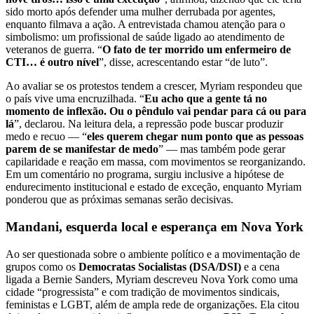
sido morto após defender uma mulher derrubada por agentes,
enquanto filmava a ação. A entrevistada chamou atenção para o
simbolismo: um profissional de saúde ligado ao atendimento de
veteranos de guerra. “
O fato de ter morrido um enfermeiro de
CTI… é outro nível
”, disse, acrescentando estar “de luto”.
Ao avaliar se os protestos tendem a crescer, Myriam respondeu que
o país vive uma encruzilhada. “
Eu acho que a gente tá no
momento de inflexão. Ou o pêndulo vai pendar para cá ou para
lá
”, declarou. Na leitura dela, a repressão pode buscar produzir
medo e recuo — “
eles querem chegar num ponto que as pessoas
parem de se manifestar de medo
” — mas também pode gerar
capilaridade e reação em massa, com movimentos se reorganizando.
Em um comentário no programa, surgiu inclusive a hipótese de
endurecimento institucional e estado de exceção, enquanto Myriam
ponderou que as próximas semanas serão decisivas.
Mandani, esquerda local e esperança em Nova York
Ao ser questionada sobre o ambiente político e a movimentação de
grupos como os
Democratas Socialistas (DSA/DSI)
e a cena
ligada a Bernie Sanders, Myriam descreveu Nova York como uma
cidade “progressista” e com tradição de movimentos sindicais,
feministas e LGBT, além de ampla rede de organizações. Ela citou