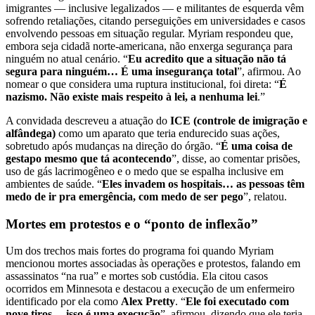
imigrantes — inclusive legalizados — e militantes de esquerda vêm
sofrendo retaliações, citando perseguições em universidades e casos
envolvendo pessoas em situação regular. Myriam respondeu que,
embora seja cidadã norte-americana, não enxerga segurança para
ninguém no atual cenário. “
Eu acredito que a situação não tá
segura para ninguém… É uma insegurança total
”, afirmou. Ao
nomear o que considera uma ruptura institucional, foi direta: “
É
nazismo. Não existe mais respeito à lei, a nenhuma lei
.”
A convidada descreveu a atuação do
ICE (controle de imigração e
alfândega)
como um aparato que teria endurecido suas ações,
sobretudo após mudanças na direção do órgão. “
É uma coisa de
gestapo mesmo que tá acontecendo
”, disse, ao comentar prisões,
uso de gás lacrimogêneo e o medo que se espalha inclusive em
ambientes de saúde. “
Eles invadem os hospitais… as pessoas têm
medo de ir pra emergência, com medo de ser pego
”, relatou.
Mortes em protestos e o “ponto de inflexão”
Um dos trechos mais fortes do programa foi quando Myriam
mencionou mortes associadas às operações e protestos, falando em
assassinatos “na rua” e mortes sob custódia. Ela citou casos
ocorridos em Minnesota e destacou a execução de um enfermeiro
identificado por ela como
Alex Pretty
. “
Ele foi executado com
nove tiros… isso é uma execução
”, afirmou, dizendo que ele teria