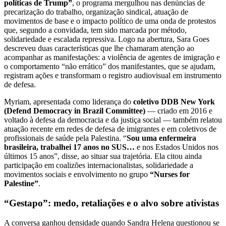
políticas de Trump”
, o programa mergulhou nas denúncias de
precarização do trabalho, organização sindical, atuação de
movimentos de base e o impacto político de uma onda de protestos
que, segundo a convidada, tem sido marcada por método,
solidariedade e escalada repressiva. Logo na abertura, Sara Goes
descreveu duas características que lhe chamaram atenção ao
acompanhar as manifestações: a violência de agentes de imigração e
o comportamento “não errático” dos manifestantes, que se ajudam,
registram ações e transformam o registro audiovisual em instrumento
de defesa.
Myriam, apresentada como liderança do
coletivo DDB New York
(Defend Democracy in Brazil Committee)
— criado em 2016 e
voltado à defesa da democracia e da justiça social — também relatou
atuação recente em redes de defesa de imigrantes e em coletivos de
profissionais de saúde pela Palestina. “
Sou uma enfermeira
brasileira, trabalhei 17 anos no SUS…
e nos Estados Unidos nos
últimos 15 anos”, disse, ao situar sua trajetória. Ela citou ainda
participação em coalizões internacionalistas, solidariedade a
movimentos sociais e envolvimento no grupo
“Nurses for
Palestine”
.
“Gestapo”: medo, retaliações e o alvo sobre ativistas
A conversa ganhou densidade quando Sandra Helena questionou se