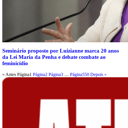
Seminário proposto por Luizianne marca 20 anos
da Lei Maria da Penha e debate combate ao
feminicídio
« Antes
Página
1
Página
2
Página
3
…
Página
550
Depois »