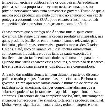
tensões comerciais e políticas entre os dois países. As audiências
públicas sobre a proposta começaram nesta semana, e o setor
privado norte-americano tenta convencer o governo Trump de que a
medida pode produzir um efeito contrário ao anunciado: em vez de
proteger a economia dos EUA, pode encarecer insumos, reduzir
competitividade e pressionar preços ao consumidor final.
O caso mostra que o tarifaço não é apenas uma disputa entre
governos. Ele atinge diretamente cadeias produtivas integradas, nas
quais produtos brasileiros entram como insumos relevantes para
indústrias, plataformas comerciais e grandes marcas dos Estados
Unidos. Café, suco de laranja, celulose, rochas ornamentais,
componentes industriais e outros itens da pauta exportadora
brasileira não são facilmente substituíveis de uma hora para outra.
Quando uma tarifa encarece esses produtos, o custo não desaparece.
Ele é repassado para empresas, distribuidores e consumidores.
A reação das multinacionais também desmonta parte do discurso
político usado para justificar medidas protecionistas. Embora o
governo Trump apresente tarifas como instrumento de defesa da
indústria norte-americana, grandes companhias afirmam que a
sobretaxa pode afetar justamente a capacidade operacional dessas
empresas. Em setores de alta complexidade logística, interromper ou
encarecer fornecedores não significa fortalecer a produção nacional.
Muitas vezes, significa aumentar custos, reduzir margens e tornar