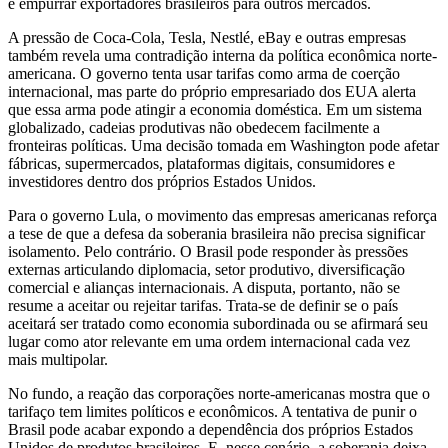
e empurrar exportadores brasileiros para outros mercados.
A pressão de Coca-Cola, Tesla, Nestlé, eBay e outras empresas
também revela uma contradição interna da política econômica norte-
americana. O governo tenta usar tarifas como arma de coerção
internacional, mas parte do próprio empresariado dos EUA alerta
que essa arma pode atingir a economia doméstica. Em um sistema
globalizado, cadeias produtivas não obedecem facilmente a
fronteiras políticas. Uma decisão tomada em Washington pode afetar
fábricas, supermercados, plataformas digitais, consumidores e
investidores dentro dos próprios Estados Unidos.
Para o governo Lula, o movimento das empresas americanas reforça
a tese de que a defesa da soberania brasileira não precisa significar
isolamento. Pelo contrário. O Brasil pode responder às pressões
externas articulando diplomacia, setor produtivo, diversificação
comercial e alianças internacionais. A disputa, portanto, não se
resume a aceitar ou rejeitar tarifas. Trata-se de definir se o país
aceitará ser tratado como economia subordinada ou se afirmará seu
lugar como ator relevante em uma ordem internacional cada vez
mais multipolar.
No fundo, a reação das corporações norte-americanas mostra que o
tarifaço tem limites políticos e econômicos. A tentativa de punir o
Brasil pode acabar expondo a dependência dos próprios Estados
Unidos de produtos brasileiros. E, nesse cenário, a soberania deixa