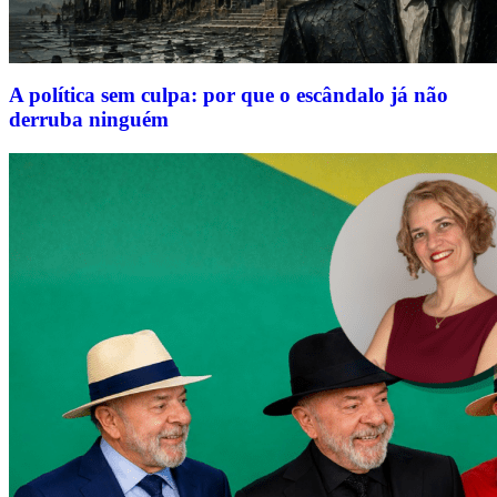
A política sem culpa: por que o escândalo já não
derruba ninguém