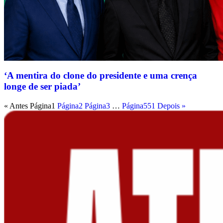
‘A mentira do clone do presidente e uma crença
longe de ser piada’
« Antes
Página
1
Página
2
Página
3
…
Página
551
Depois »