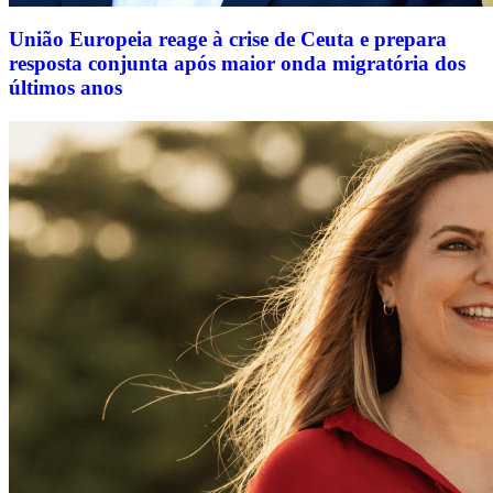
União Europeia reage à crise de Ceuta e prepara
resposta conjunta após maior onda migratória dos
últimos anos