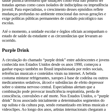
saúde pública defendem que situações como essa não podem ser
tratadas apenas como casos isolados de indisciplina ou imprudência
juvenil. Para especialistas, o crescimento desses episódios reflete
mudanças profundas no ambiente emocional das novas gerações e
exige políticas públicas permanentes de cuidado psicológico nas
escolas.
Até o momento, a unidade escolar e órgãos oficiais acompanham o
estado de saúde da estudante e as circunstâncias que levaram ao
ocorrido.
Purple Drink
A circulação do chamado “purple drink” entre adolescentes e jovens
conhecida nos Estados Unidos desde os anos 1990, começou a
ganhar espaço também no Brasil impulsionada por redes sociais,
referências musicais e conteúdos virais na internet. A bebida
costuma misturar refrigerantes, xaropes à base de codeína ou outros
medicamentos sedativos, álcool e substâncias de efeito depressor
sobre o sistema nervoso central. Especialistas alertam que a
combinação pode provocar insuficiência respiratória, perda de
consciência, convulsões e até morte. Nos Estados Unidos, o “purple
drink” ficou associado inicialmente a determinados segmentos do
rap sulista e da cultura pop, sendo romantizado em letras musicais e
videoclipes. Ao longo dos anos, artistas internacionais chegaram a