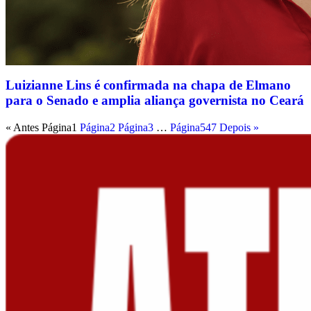
Luizianne Lins é confirmada na chapa de Elmano
para o Senado e amplia aliança governista no Ceará
« Antes
Página
1
Página
2
Página
3
…
Página
547
Depois »