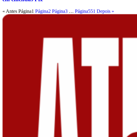
« Antes
Página
1
Página
2
Página
3
…
Página
551
Depois »