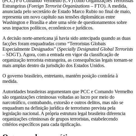
(PCC) e o Comando Vermelho (CV) como Organizações Terroristas
Estrangeiras (
Foreign Terrorist Organizations
– FTO). A medida,
anunciada pelo secretário de Estado Marco Rubio no final de maio,
representa um novo capítulo nas tensões diplomáticas entre
Washington e Brasília e abre uma série de questionamentos sobre
seus impactos políticos, econômicos e jurídicos.
A decisão norte-americana já havia sido antecipada quando as duas
facções foram enquadradas como “Terroristas Globais
Especialmente Designados” (
Specially Designated Global Terrorists
– SDGT). Agora, com a entrada em vigor da classificação de
organização terrorista estrangeira, as consequências legais tornam-se
mais amplas dentro da jurisdição dos Estados Unidos.
O governo brasileiro, entretanto, mantém posição contrária à
medida.
Autoridades brasileiras argumentam que PCC e Comando Vermelho
são organizações criminosas voltadas ao lucro por meio do
narcotráfico, contrabando, extorsão e outros delitos, mas não se
enquadram na definição jurídica de terrorismo prevista pela
legislação nacional. A própria estrutura legal brasileira diferencia
organizações criminosas de grupos terroristas, estabelecendo
critérios específicos para cada tipificação.