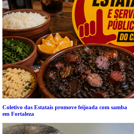
Coletivo das Estatais promove feijoada com samba
em Fortaleza