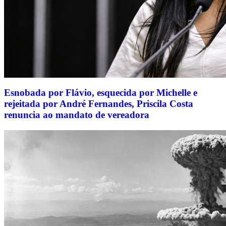
Esnobada por Flávio, esquecida por Michelle e
rejeitada por André Fernandes, Priscila Costa
renuncia ao mandato de vereadora