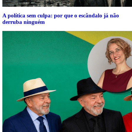
A política sem culpa: por que o escândalo já não
derruba ninguém