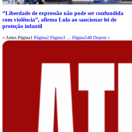
“Liberdade de expressão não pode ser confundida
com violência”, afirma Lula ao sancionar lei de
proteção infantil
« Antes
Página
1
Página
2
Página
3
…
Página
548
Depois »