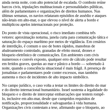
ainda nesta noite, com alto potencial de escalada. O comboio reúne
barcos civis, tripulações multinacionais e personalidades públicas,
além de parlamentares e organizações de direitos humanos. Nas
últimas semanas, os navios relataram episódios de assédio e ataques
não-letais em alto-mar, o que elevou o nível de alerta a bordo e
multiplicou apelos internacionais por proteção.
Do ponto de vista operacional, o risco imediato combina três
vetores: aproximação noturna, janela curta para comunicação tática e
saturação do espaço marítimo por meios de vigilância. Em cenários
de interdição, é comum o uso de botes rápidos, manobras de
abalroamento controlado, granadas de efeito moral, drones e
bloqueio eletrônico de comunicações. Em ambientes com civis
numerosos e convés exposto, qualquer erro de cálculo pode resultar
em feridos graves, quedas ao mar e pânico a bordo — sobretudo à
noite, quando a consciência situacional é mais frágil. A presença de
jornalistas e parlamentares pode conter excessos, mas também
aumenta o risco de incidentes de alto impacto simbólico.
No campo jurídico, o caso volta a testar os limites do direito do mar
e do direito internacional humanitário. Israel sustenta a legalidade do
bloqueio e o direito de interceptar embarcações que tentem rompê-
lo, inclusive em alto-mar, desde que cumpridos requisitos de
notificação, proporcionalidade e salvaguardas à vida humana.
Organizações civis contestam a tese, afirmando que o bloqueio, ao