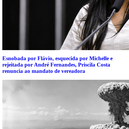
Esnobada por Flávio, esquecida por Michelle e
rejeitada por André Fernandes, Priscila Costa
renuncia ao mandato de vereadora