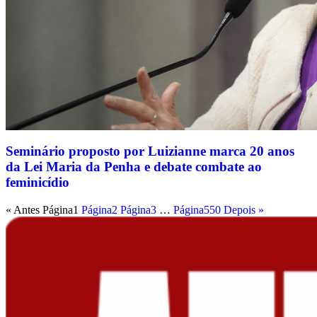
Seminário proposto por Luizianne marca 20 anos
da Lei Maria da Penha e debate combate ao
feminicídio
« Antes
Página
1
Página
2
Página
3
…
Página
550
Depois »