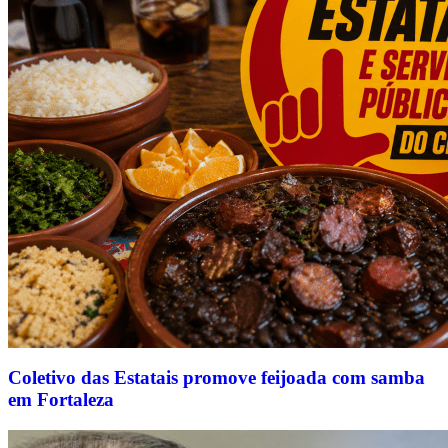
Coletivo das Estatais promove feijoada com samba
em Fortaleza