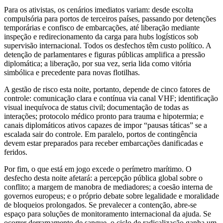
Para os ativistas, os cenários imediatos variam: desde escolta
compulsória para portos de terceiros países, passando por detenções
temporárias e confisco de embarcações, até liberação mediante
inspeção e redirecionamento da carga para hubs logísticos sob
supervisão internacional. Todos os desfechos têm custo político. A
detenção de parlamentares e figuras públicas amplifica a pressão
diplomática; a liberação, por sua vez, seria lida como vitória
simbólica e precedente para novas flotilhas.
A gestão de risco esta noite, portanto, depende de cinco fatores de
controle: comunicação clara e contínua via canal VHF; identificação
visual inequívoca de status civil; documentação de todas as
interações; protocolo médico pronto para trauma e hipotermia; e
canais diplomáticos ativos capazes de impor “pausas táticas” se a
escalada sair do controle. Em paralelo, portos de contingência
devem estar preparados para receber embarcações danificadas e
feridos.
Por fim, o que está em jogo excede o perímetro marítimo. O
desfecho desta noite afetará: a percepção pública global sobre o
conflito; a margem de manobra de mediadores; a coesão interna de
governos europeus; e o próprio debate sobre legalidade e moralidade
de bloqueios prolongados. Se prevalecer a contenção, abre-se
espaço para soluções de monitoramento internacional da ajuda. Se
ocorrer derramamento de sangue, o ciclo de radicalização ganha um