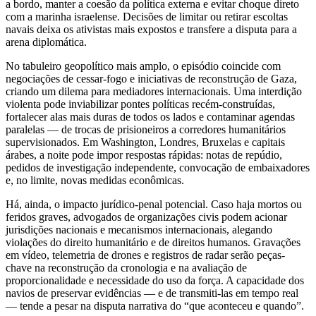
a bordo, manter a coesão da política externa e evitar choque direto
com a marinha israelense. Decisões de limitar ou retirar escoltas
navais deixa os ativistas mais expostos e transfere a disputa para a
arena diplomática.
No tabuleiro geopolítico mais amplo, o episódio coincide com
negociações de cessar-fogo e iniciativas de reconstrução de Gaza,
criando um dilema para mediadores internacionais. Uma interdição
violenta pode inviabilizar pontes políticas recém-construídas,
fortalecer alas mais duras de todos os lados e contaminar agendas
paralelas — de trocas de prisioneiros a corredores humanitários
supervisionados. Em Washington, Londres, Bruxelas e capitais
árabes, a noite pode impor respostas rápidas: notas de repúdio,
pedidos de investigação independente, convocação de embaixadores
e, no limite, novas medidas econômicas.
Há, ainda, o impacto jurídico-penal potencial. Caso haja mortos ou
feridos graves, advogados de organizações civis podem acionar
jurisdições nacionais e mecanismos internacionais, alegando
violações do direito humanitário e de direitos humanos. Gravações
em vídeo, telemetria de drones e registros de radar serão peças-
chave na reconstrução da cronologia e na avaliação de
proporcionalidade e necessidade do uso da força. A capacidade dos
navios de preservar evidências — e de transmiti-las em tempo real
— tende a pesar na disputa narrativa do “que aconteceu e quando”.