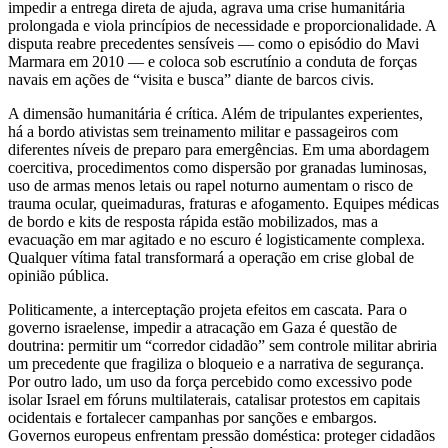
impedir a entrega direta de ajuda, agrava uma crise humanitária
prolongada e viola princípios de necessidade e proporcionalidade. A
disputa reabre precedentes sensíveis — como o episódio do Mavi
Marmara em 2010 — e coloca sob escrutínio a conduta de forças
navais em ações de “visita e busca” diante de barcos civis.
A dimensão humanitária é crítica. Além de tripulantes experientes,
há a bordo ativistas sem treinamento militar e passageiros com
diferentes níveis de preparo para emergências. Em uma abordagem
coercitiva, procedimentos como dispersão por granadas luminosas,
uso de armas menos letais ou rapel noturno aumentam o risco de
trauma ocular, queimaduras, fraturas e afogamento. Equipes médicas
de bordo e kits de resposta rápida estão mobilizados, mas a
evacuação em mar agitado e no escuro é logisticamente complexa.
Qualquer vítima fatal transformará a operação em crise global de
opinião pública.
Politicamente, a interceptação projeta efeitos em cascata. Para o
governo israelense, impedir a atracação em Gaza é questão de
doutrina: permitir um “corredor cidadão” sem controle militar abriria
um precedente que fragiliza o bloqueio e a narrativa de segurança.
Por outro lado, um uso da força percebido como excessivo pode
isolar Israel em fóruns multilaterais, catalisar protestos em capitais
ocidentais e fortalecer campanhas por sanções e embargos.
Governos europeus enfrentam pressão doméstica: proteger cidadãos