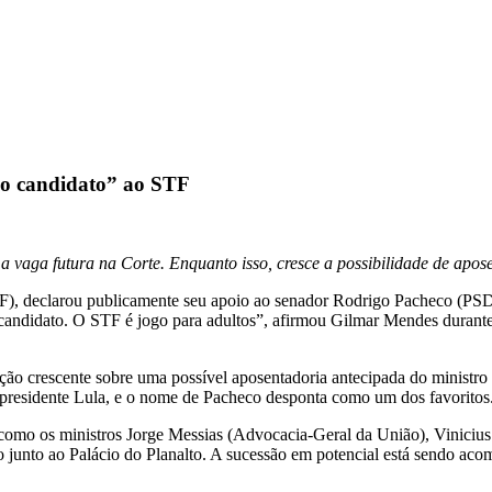
o candidato” ao STF
aga futura na Corte. Enquanto isso, cresce a possibilidade de apose
), declarou publicamente seu apoio ao senador Rodrigo Pacheco (PSD
 candidato. O STF é jogo para adultos”, afirmou Gilmar Mendes durante
crescente sobre uma possível aposentadoria antecipada do ministro L
o presidente Lula, e o nome de Pacheco desponta como um dos favoritos
como os ministros Jorge Messias (Advocacia-Geral da União), Vinicius
to junto ao Palácio do Planalto. A sucessão em potencial está sendo aco