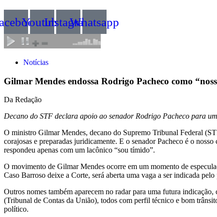
acebook
Youtube
Instagram
Whatsapp
Notícias
Gilmar Mendes endossa Rodrigo Pacheco como “noss
Da Redação
Decano do STF declara apoio ao senador Rodrigo Pacheco para uma v
O ministro Gilmar Mendes, decano do Supremo Tribunal Federal (STF
corajosas e preparadas juridicamente. E o senador Pacheco é o nosso
respondeu apenas com um lacônico “sou tímido”.
O movimento de Gilmar Mendes ocorre em um momento de especulação 
Caso Barroso deixe a Corte, será aberta uma vaga a ser indicada pel
Outros nomes também aparecem no radar para uma futura indicação, 
(Tribunal de Contas da União), todos com perfil técnico e bom trânsi
político.