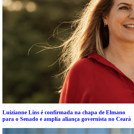
Luizianne Lins é confirmada na chapa de Elmano
para o Senado e amplia aliança governista no Ceará