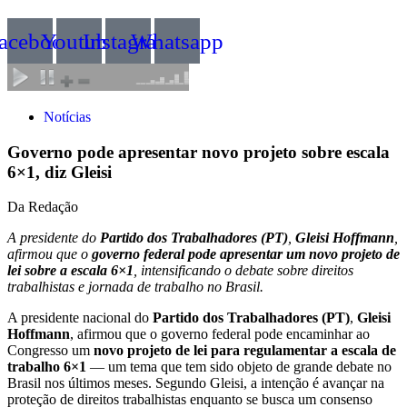
acebook
Youtube
Instagram
Whatsapp
Notícias
Governo pode apresentar novo projeto sobre escala
6×1, diz Gleisi
Da Redação
A presidente do
Partido dos Trabalhadores (PT)
,
Gleisi Hoffmann
,
afirmou que o
governo federal pode apresentar um novo projeto de
lei sobre a escala 6×1
, intensificando o debate sobre direitos
trabalhistas e jornada de trabalho no Brasil.
A presidente nacional do
Partido dos Trabalhadores (PT)
,
Gleisi
Hoffmann
, afirmou que o governo federal pode encaminhar ao
Congresso um
novo projeto de lei para regulamentar a escala de
trabalho 6×1
— um tema que tem sido objeto de grande debate no
Brasil nos últimos meses. Segundo Gleisi, a intenção é avançar na
proteção de direitos trabalhistas enquanto se busca um consenso