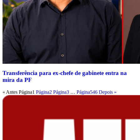
Transferência para ex-chefe de gabinete entra na
mira da PF
« Antes
Página
1
Página
2
Página
3
…
Página
546
Depois »