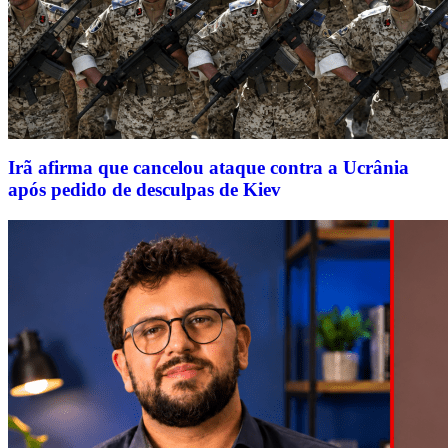
Irã afirma que cancelou ataque contra a Ucrânia
após pedido de desculpas de Kiev