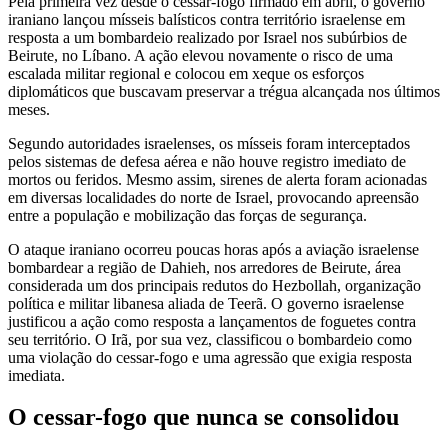
Pela primeira vez desde o cessar-fogo firmado em abril, o governo
iraniano lançou mísseis balísticos contra território israelense em
resposta a um bombardeio realizado por Israel nos subúrbios de
Beirute, no Líbano. A ação elevou novamente o risco de uma
escalada militar regional e colocou em xeque os esforços
diplomáticos que buscavam preservar a trégua alcançada nos últimos
meses.
Segundo autoridades israelenses, os mísseis foram interceptados
pelos sistemas de defesa aérea e não houve registro imediato de
mortos ou feridos. Mesmo assim, sirenes de alerta foram acionadas
em diversas localidades do norte de Israel, provocando apreensão
entre a população e mobilização das forças de segurança.
O ataque iraniano ocorreu poucas horas após a aviação israelense
bombardear a região de Dahieh, nos arredores de Beirute, área
considerada um dos principais redutos do Hezbollah, organização
política e militar libanesa aliada de Teerã. O governo israelense
justificou a ação como resposta a lançamentos de foguetes contra
seu território. O Irã, por sua vez, classificou o bombardeio como
uma violação do cessar-fogo e uma agressão que exigia resposta
imediata.
O cessar-fogo que nunca se consolidou