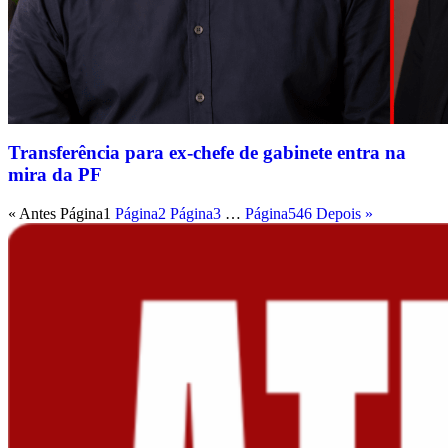
Transferência para ex-chefe de gabinete entra na
mira da PF
« Antes
Página
1
Página
2
Página
3
…
Página
546
Depois »