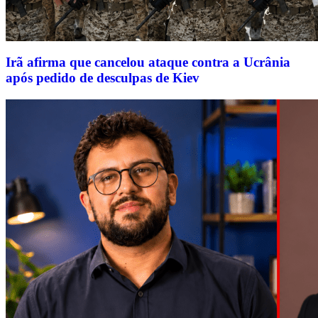
Irã afirma que cancelou ataque contra a Ucrânia
após pedido de desculpas de Kiev