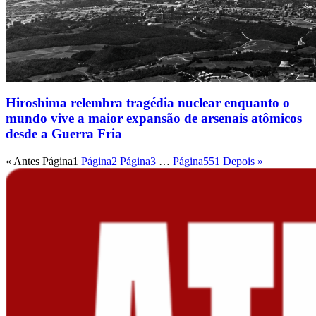
Hiroshima relembra tragédia nuclear enquanto o
mundo vive a maior expansão de arsenais atômicos
desde a Guerra Fria
« Antes
Página
1
Página
2
Página
3
…
Página
551
Depois »