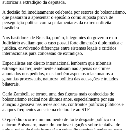
autorizar a extradição da deputada.
A decisão foi imediatamente celebrada por setores do bolsonarismo,
que passaram a apresentar o episódio como suposta prova de
perseguição política contra parlamentares da extrema direita
brasileira.
Nos bastidores de Brasília, porém, integrantes do governo e do
Judiciário avaliam que o caso possui forte dimensão diplomática e
jurídica, envolvendo diferenças entre sistemas legais e critérios
internacionais para concessão de extradição.
Especialistas em direito internacional lembram que tribunais
estrangeiros frequentemente analisam não apenas os crimes
apontados nos pedidos, mas também aspectos relacionados a
garantias processuais, natureza política das acusações e tratados
bilaterais.
Carla Zambelli se tornou uma das figuras mais conhecidas do
bolsonarismo radical nos últimos anos, especialmente por sua
atuação agressiva nas redes sociais, confrontos políticos públicos e
ataques frequentes ao sistema eleitoral e ao STF.
O episódio ocorre num momento de forte desgaste político do
entorno Bolsonaro, marcado por investigações sobre tentativa de
golpe, redes de desinformação e crises financeiras ligadas ao caso