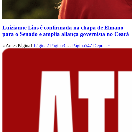
Luizianne Lins é confirmada na chapa de Elmano
para o Senado e amplia aliança governista no Ceará
« Antes
Página
1
Página
2
Página
3
…
Página
547
Depois »