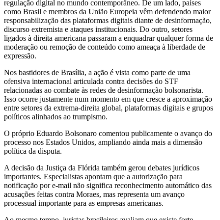
regulação digital no mundo contemporâneo. De um lado, países
como Brasil e membros da União Europeia vêm defendendo maior
responsabilização das plataformas digitais diante de desinformação,
discurso extremista e ataques institucionais. Do outro, setores
ligados à direita americana passaram a enquadrar qualquer forma de
moderação ou remoção de conteúdo como ameaça à liberdade de
expressão.
Nos bastidores de Brasília, a ação é vista como parte de uma
ofensiva internacional articulada contra decisões do STF
relacionadas ao combate às redes de desinformação bolsonarista.
Isso ocorre justamente num momento em que cresce a aproximação
entre setores da extrema-direita global, plataformas digitais e grupos
políticos alinhados ao trumpismo.
O próprio Eduardo Bolsonaro comentou publicamente o avanço do
processo nos Estados Unidos, ampliando ainda mais a dimensão
política da disputa.
A decisão da Justiça da Flórida também gerou debates jurídicos
importantes. Especialistas apontam que a autorização para
notificação por e-mail não significa reconhecimento automático das
acusações feitas contra Moraes, mas representa um avanço
processual importante para as empresas americanas.
Ao mesmo tempo, juristas brasileiros avaliam que existe forte