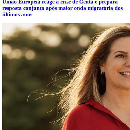
União Europeia reage à crise de Ceuta e prepara
resposta conjunta após maior onda migratória dos
últimos anos