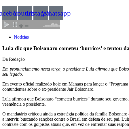
acebook
Youtube
Instagram
Whatsapp
Notícias
Lula diz que Bolsonaro cometeu ‘burrices’ e tentou d
Da Redação
Em pronunciamento nesta terça, o presidente Lula afirmou que Bolson
seu legado.
Em evento oficial realizado hoje em Manaus para lançar o “Programa
contundentes sobre o ex-presidente Jair Bolsonaro.
Lula afirmou que Bolsonaro “cometeu burrices” durante seu governo, q
veemência o presidente.
O mandatário criticou ainda a estratégia política da família Bolsona
a intervir, buscando sanções contra o Brasil em defesa de seu pai. Lul
contraste com os golpistas atuais que, em vez de enfrentar suas respo