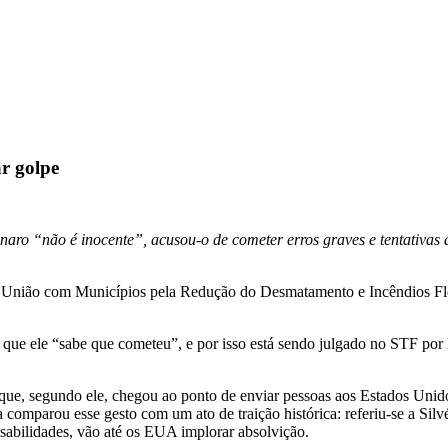
ar golpe
aro “não é inocente”, acusou-o de cometer erros graves e tentativas d
 União com Municípios pela Redução do Desmatamento e Incêndios Flores
ue ele “sabe que cometeu”, e por isso está sendo julgado no STF por l
ro que, segundo ele, chegou ao ponto de enviar pessoas aos Estados Un
a comparou esse gesto com um ato de traição histórica: referiu-se a Silvé
nsabilidades, vão até os EUA implorar absolvição.