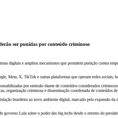
oderão ser punidas por conteúdo criminoso
aformas digitais e ampliou mecanismos que permitem punição contra em
le, Meta, X, TikTok e outras plataformas que operam redes sociais, ho
nsabilizadas por omissão diante de conteúdos considerados criminosos,
áticas, organização criminosa e disseminação coordenada de conteúdos ile
slação brasileira ao novo ambiente digital, marcado pela expansão da d
 governo Lula sobre o poder das big techs desde o retorno do presiden