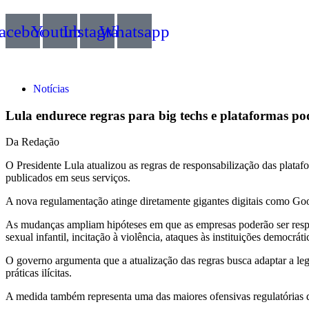
acebook
Youtube
Instagram
Whatsapp
Notícias
Lula endurece regras para big techs e plataformas p
Da Redação
O Presidente Lula atualizou as regras de responsabilização das plat
publicados em seus serviços.
A nova regulamentação atinge diretamente gigantes digitais como Goog
As mudanças ampliam hipóteses em que as empresas poderão ser respo
sexual infantil, incitação à violência, ataques às instituições democr
O governo argumenta que a atualização das regras busca adaptar a legi
práticas ilícitas.
A medida também representa uma das maiores ofensivas regulatórias do