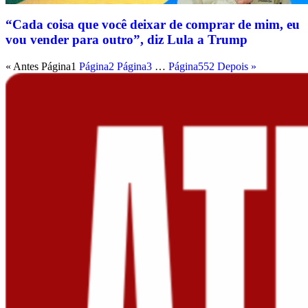
“Cada coisa que você deixar de comprar de mim, eu
vou vender para outro”, diz Lula a Trump
« Antes
Página
1
Página
2
Página
3
…
Página
552
Depois »