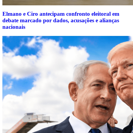
Elmano e Ciro antecipam confronto eleitoral em
debate marcado por dados, acusações e alianças
nacionais