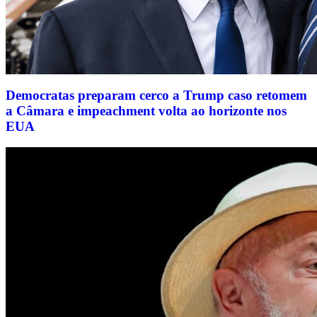
Democratas preparam cerco a Trump caso retomem
a Câmara e impeachment volta ao horizonte nos
EUA