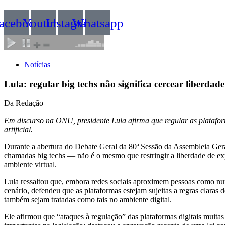
acebook
Youtube
Instagram
Whatsapp
Notícias
Lula: regular big techs não significa cercear liberdad
Da Redação
Em discurso na ONU, presidente Lula afirma que regular as plataformas 
artificial.
Durante a abertura do Debate Geral da 80ª Sessão da Assembleia Gera
chamadas big techs — não é o mesmo que restringir a liberdade de exp
ambiente virtual.
Lula ressaltou que, embora redes sociais aproximem pessoas como nun
cenário, defendeu que as plataformas estejam sujeitas a regras claras
também sejam tratadas como tais no ambiente digital.
Ele afirmou que “ataques à regulação” das plataformas digitais muitas