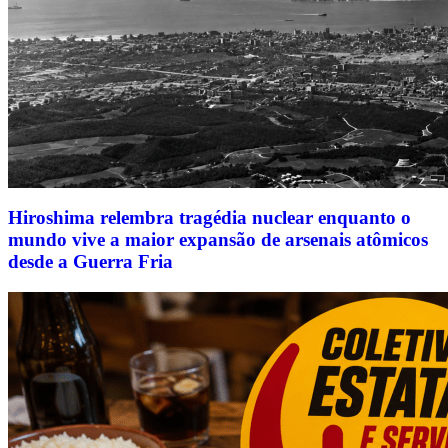
Hiroshima relembra tragédia nuclear enquanto o
mundo vive a maior expansão de arsenais atômicos
desde a Guerra Fria