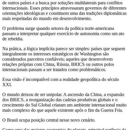
de outros países e a busca por soluções multilaterais para conflitos
internacionais. Esses princípios atravessaram governos de diferentes
orientações ideológicas e constituem uma das tradições diplomáticas
mais respeitadas do mundo em desenvolvimento.
O problema surge quando setores da política norte-americana
passam a interpretar qualquer exercício de autonomia como um ato
de rebeldia.
Na prática, a lógica implícita parece ser simples: países que seguem
integralmente os interesses estratégicos de Washington são
considerados parceiros confiáveis; aqueles que desenvolvem
relações próprias com China, Rússia, BRICS ou outros polos
internacionais passam a ser tratados como problemáticos.
Essa visão é incompatível com a realidade geopolítica do século
XXI.
O mundo deixou de ser unipolar. A ascensão da China, a expansão
dos BRICS, a reorganização das cadeias produtivas globais e o
crescimento do Sul Global criaram um ambiente internacional muito
mais complexo do que aquele existente após o fim da Guerra Fria.
O Brasil ocupa posição central nesse novo cenário.
Como uma das maiores economias do planeta, principal potência da