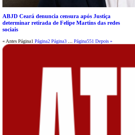
ABJD Ceará denuncia censura após Justiça
determinar retirada de Felipe Martins das redes
sociais
« Antes
Página
1
Página
2
Página
3
…
Página
551
Depois »