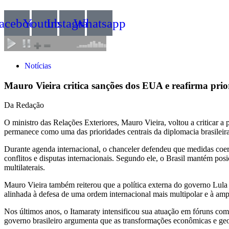
acebook
Youtube
Instagram
Whatsapp
Notícias
Mauro Vieira critica sanções dos EUA e reafirma prior
Da Redação
O ministro das Relações Exteriores, Mauro Vieira, voltou a criticar a
permanece como uma das prioridades centrais da diplomacia brasileira
Durante agenda internacional, o chanceler defendeu que medidas coerc
conflitos e disputas internacionais. Segundo ele, o Brasil mantém posiç
multilaterais.
Mauro Vieira também reiterou que a política externa do governo Lula 
alinhada à defesa de uma ordem internacional mais multipolar e à am
Nos últimos anos, o Itamaraty intensificou sua atuação em fóruns co
governo brasileiro argumenta que as transformações econômicas e geo