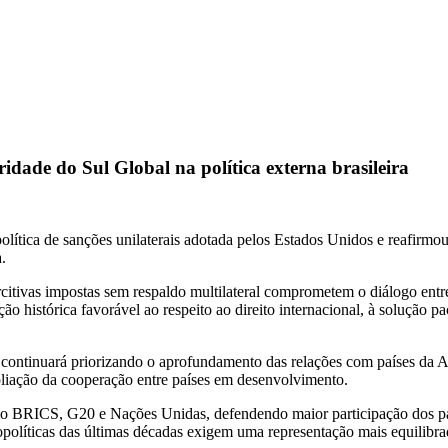
idade do Sul Global na política externa brasileira
 política de sanções unilaterais adotada pelos Estados Unidos e reafirm
.
itivas impostas sem respaldo multilateral comprometem o diálogo entre
ão histórica favorável ao respeito ao direito internacional, à solução pac
continuará priorizando o aprofundamento das relações com países da Am
pliação da cooperação entre países em desenvolvimento.
mo BRICS, G20 e Nações Unidas, defendendo maior participação dos paí
políticas das últimas décadas exigem uma representação mais equilibra