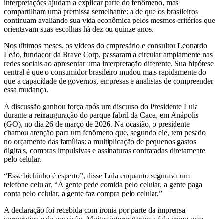
interpretações ajudam a explicar parte do fenômeno, mas
compartilham uma premissa semelhante: a de que os brasileiros
continuam avaliando sua vida econômica pelos mesmos critérios que
orientavam suas escolhas há dez ou quinze anos.
Nos últimos meses, os vídeos do empresário e consultor Leonardo
Leão, fundador da Brave Corp, passaram a circular amplamente nas
redes sociais ao apresentar uma interpretação diferente. Sua hipótese
central é que o consumidor brasileiro mudou mais rapidamente do
que a capacidade de governos, empresas e analistas de compreender
essa mudança.
A discussão ganhou força após um discurso do Presidente Lula
durante a reinauguração do parque fabril da Caoa, em Anápolis
(GO), no dia 26 de março de 2026. Na ocasião, o presidente
chamou atenção para um fenômeno que, segundo ele, tem pesado
no orçamento das famílias: a multiplicação de pequenos gastos
digitais, compras impulsivas e assinaturas contratadas diretamente
pelo celular.
“Esse bichinho é esperto”, disse Lula enquanto segurava um
telefone celular. “A gente pede comida pelo celular, a gente paga
conta pelo celular, a gente faz compra pelo celular.”
A declaração foi recebida com ironia por parte da imprensa
corporativa e da oposição. Muitos interpretaram a fala como uma