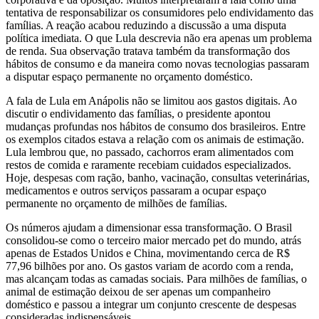
tentativa de responsabilizar os consumidores pelo endividamento das
famílias. A reação acabou reduzindo a discussão a uma disputa
política imediata. O que Lula descrevia não era apenas um problema
de renda. Sua observação tratava também da transformação dos
hábitos de consumo e da maneira como novas tecnologias passaram
a disputar espaço permanente no orçamento doméstico.
A fala de Lula em Anápolis não se limitou aos gastos digitais. Ao
discutir o endividamento das famílias, o presidente apontou
mudanças profundas nos hábitos de consumo dos brasileiros. Entre
os exemplos citados estava a relação com os animais de estimação.
Lula lembrou que, no passado, cachorros eram alimentados com
restos de comida e raramente recebiam cuidados especializados.
Hoje, despesas com ração, banho, vacinação, consultas veterinárias,
medicamentos e outros serviços passaram a ocupar espaço
permanente no orçamento de milhões de famílias.
Os números ajudam a dimensionar essa transformação. O Brasil
consolidou-se como o terceiro maior mercado pet do mundo, atrás
apenas de Estados Unidos e China, movimentando cerca de R$
77,96 bilhões por ano. Os gastos variam de acordo com a renda,
mas alcançam todas as camadas sociais. Para milhões de famílias, o
animal de estimação deixou de ser apenas um companheiro
doméstico e passou a integrar um conjunto crescente de despesas
consideradas indispensáveis.