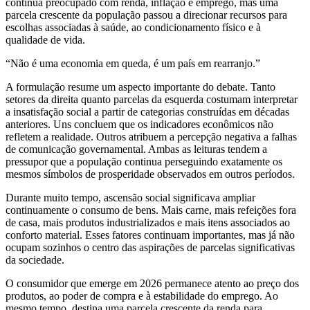
continua preocupado com renda, inflação e emprego, mas uma
parcela crescente da população passou a direcionar recursos para
escolhas associadas à saúde, ao condicionamento físico e à
qualidade de vida.
“Não é uma economia em queda, é um país em rearranjo.”
A formulação resume um aspecto importante do debate. Tanto
setores da direita quanto parcelas da esquerda costumam interpretar
a insatisfação social a partir de categorias construídas em décadas
anteriores. Uns concluem que os indicadores econômicos não
refletem a realidade. Outros atribuem a percepção negativa a falhas
de comunicação governamental. Ambas as leituras tendem a
pressupor que a população continua perseguindo exatamente os
mesmos símbolos de prosperidade observados em outros períodos.
Durante muito tempo, ascensão social significava ampliar
continuamente o consumo de bens. Mais carne, mais refeições fora
de casa, mais produtos industrializados e mais itens associados ao
conforto material. Esses fatores continuam importantes, mas já não
ocupam sozinhos o centro das aspirações de parcelas significativas
da sociedade.
O consumidor que emerge em 2026 permanece atento ao preço dos
produtos, ao poder de compra e à estabilidade do emprego. Ao
mesmo tempo, destina uma parcela crescente da renda para