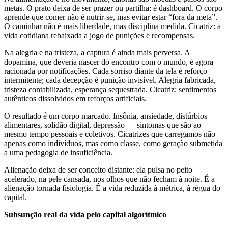
metas. O prato deixa de ser prazer ou partilha: é dashboard. O corpo
aprende que comer não é nutrir-se, mas evitar estar “fora da meta”.
O caminhar não é mais liberdade, mas disciplina medida. Cicatriz: a
vida cotidiana rebaixada a jogo de punições e recompensas.
Na alegria e na tristeza, a captura é ainda mais perversa. A
dopamina, que deveria nascer do encontro com o mundo, é agora
racionada por notificações. Cada sorriso diante da tela é reforço
intermitente; cada decepção é punição invisível. Alegria fabricada,
tristeza contabilizada, esperança sequestrada. Cicatriz: sentimentos
autênticos dissolvidos em reforços artificiais.
O resultado é um corpo marcado. Insônia, ansiedade, distúrbios
alimentares, solidão digital, depressão — sintomas que são ao
mesmo tempo pessoais e coletivos. Cicatrizes que carregamos não
apenas como indivíduos, mas como classe, como geração submetida
a uma pedagogia de insuficiência.
Alienação deixa de ser conceito distante: ela pulsa no peito
acelerado, na pele cansada, nos olhos que não fecham à noite. É a
alienação tornada fisiologia. É a vida reduzida à métrica, à régua do
capital.
Subsunção real da vida pelo capital algorítmico