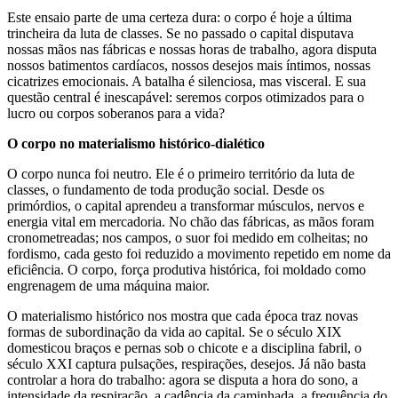
Este ensaio parte de uma certeza dura: o corpo é hoje a última
trincheira da luta de classes. Se no passado o capital disputava
nossas mãos nas fábricas e nossas horas de trabalho, agora disputa
nossos batimentos cardíacos, nossos desejos mais íntimos, nossas
cicatrizes emocionais. A batalha é silenciosa, mas visceral. E sua
questão central é inescapável: seremos corpos otimizados para o
lucro ou corpos soberanos para a vida?
O corpo no materialismo histórico-dialético
O corpo nunca foi neutro. Ele é o primeiro território da luta de
classes, o fundamento de toda produção social. Desde os
primórdios, o capital aprendeu a transformar músculos, nervos e
energia vital em mercadoria. No chão das fábricas, as mãos foram
cronometreadas; nos campos, o suor foi medido em colheitas; no
fordismo, cada gesto foi reduzido a movimento repetido em nome da
eficiência. O corpo, força produtiva histórica, foi moldado como
engrenagem de uma máquina maior.
O materialismo histórico nos mostra que cada época traz novas
formas de subordinação da vida ao capital. Se o século XIX
domesticou braços e pernas sob o chicote e a disciplina fabril, o
século XXI captura pulsações, respirações, desejos. Já não basta
controlar a hora do trabalho: agora se disputa a hora do sono, a
intensidade da respiração, a cadência da caminhada, a frequência do