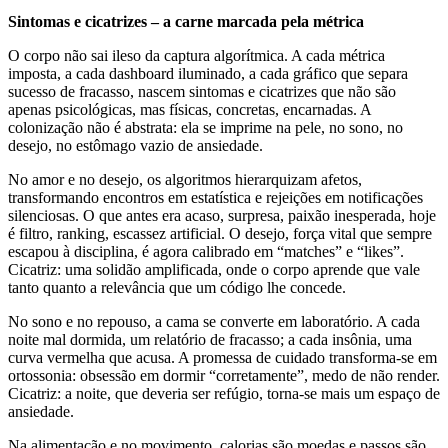
Sintomas e cicatrizes – a carne marcada pela métrica
O corpo não sai ileso da captura algorítmica. A cada métrica
imposta, a cada dashboard iluminado, a cada gráfico que separa
sucesso de fracasso, nascem sintomas e cicatrizes que não são
apenas psicológicas, mas físicas, concretas, encarnadas. A
colonização não é abstrata: ela se imprime na pele, no sono, no
desejo, no estômago vazio de ansiedade.
No amor e no desejo, os algoritmos hierarquizam afetos,
transformando encontros em estatística e rejeições em notificações
silenciosas. O que antes era acaso, surpresa, paixão inesperada, hoje
é filtro, ranking, escassez artificial. O desejo, força vital que sempre
escapou à disciplina, é agora calibrado em “matches” e “likes”.
Cicatriz: uma solidão amplificada, onde o corpo aprende que vale
tanto quanto a relevância que um código lhe concede.
No sono e no repouso, a cama se converte em laboratório. A cada
noite mal dormida, um relatório de fracasso; a cada insônia, uma
curva vermelha que acusa. A promessa de cuidado transforma-se em
ortossonia: obsessão em dormir “corretamente”, medo de não render.
Cicatriz: a noite, que deveria ser refúgio, torna-se mais um espaço de
ansiedade.
Na alimentação e no movimento, calorias são moedas e passos são