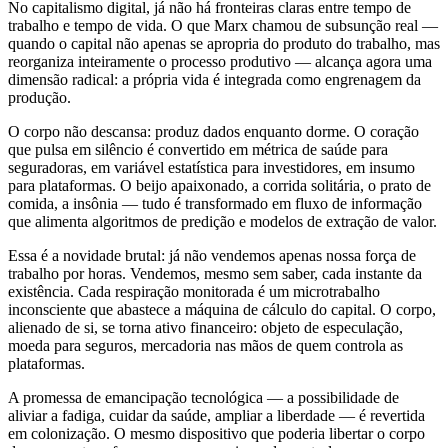
No capitalismo digital, já não há fronteiras claras entre tempo de
trabalho e tempo de vida. O que Marx chamou de subsunção real —
quando o capital não apenas se apropria do produto do trabalho, mas
reorganiza inteiramente o processo produtivo — alcança agora uma
dimensão radical: a própria vida é integrada como engrenagem da
produção.
O corpo não descansa: produz dados enquanto dorme. O coração
que pulsa em silêncio é convertido em métrica de saúde para
seguradoras, em variável estatística para investidores, em insumo
para plataformas. O beijo apaixonado, a corrida solitária, o prato de
comida, a insônia — tudo é transformado em fluxo de informação
que alimenta algoritmos de predição e modelos de extração de valor.
Essa é a novidade brutal: já não vendemos apenas nossa força de
trabalho por horas. Vendemos, mesmo sem saber, cada instante da
existência. Cada respiração monitorada é um microtrabalho
inconsciente que abastece a máquina de cálculo do capital. O corpo,
alienado de si, se torna ativo financeiro: objeto de especulação,
moeda para seguros, mercadoria nas mãos de quem controla as
plataformas.
A promessa de emancipação tecnológica — a possibilidade de
aliviar a fadiga, cuidar da saúde, ampliar a liberdade — é revertida
em colonização. O mesmo dispositivo que poderia libertar o corpo