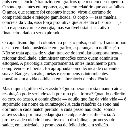
pulsa em silêncio é traduzido em gráficos que medem desempenho.
O sono, que antes era repouso, agora tem relatório que acusa falhas.
O amor, que sempre foi encontro incerto, virou algoritmo de
compatibilidade e rejeição gamificada. O corpo — essa matéria
concreta da vida, essa força produtiva que sustenta a história — já
não é apenas carne e energia, mas variável estatística, ativo
financeiro, dado a ser explorado.
O capitalismo digital colonizou a pele, o pulso, o olhar. Transformou
desejo em dado, ansiedade em gráfico, esperança em notificação.
Não se trata apenas de vigiar: trata-se de modular comportamentos,
reforçar docilidade, administrar emoções como quem administra
estoques. A psicologia comportamental, antes instrumento para
compreender e libertar, foi apropriada como técnica de comando
suave. Badges, streaks, metas e recompensas intermitentes
transformam a vida cotidiana em laboratório de obediência.
Mas o que significa viver assim? Que soberania resta quando até a
respiração pode ser indexada por uma plataforma? Quando o direito
ao erro, ao acaso, à contingência — aquilo que faz da vida vida — é
suprimido em nome da otimização? A cada relatório de sono mal
dormido, a cada match perdido, a cada passo não dado, somos
atravessados por uma pedagogia de culpa e de insuficiência. A
promessa de cuidado converte-se em disciplina; a promessa de
saúde, em ansiedade; a promessa de felicidade, em solidão.