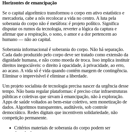
Horizontes de emancipação
Se o capital algorítmico transformou o corpo em ativo estatístico e
mercadoria, cabe a nós recolocar a vida no centro. A luta pela
soberania do corpo não é metáfora: é projeto político. Significa
disputar os rumos da tecnologia, reverter a lógica da captura e
afirmar que a respiração, o sono, o amor e a dor pertencem ao
humano — não ao capital.
Soberania informacional é soberania do corpo. Não há separação.
Cada dado produzido pelo corpo deve ser tratado como extensão da
dignidade humana, e não como moeda de troca. Isso implica instituir
direitos inegociáveis: o direito à opacidade, à privacidade, ao erro,
ao acaso. A vida só é vida quando contém margem de contingência.
Eliminar o imprevisível é eliminar a liberdade.
Um projeto socialista de tecnologia precisa nascer da urgência desse
tempo. Não basta regular plataformas: é preciso criar infraestruturas
públicas e coletivas que sirvam à emancipação, não à exploração.
Apps de saúde voltados ao bem-estar coletivo, sem monetização de
dados. Algoritmos transparentes, auditáveis, sob controle
democrático. Redes digitais que incentivem solidariedade, não
competição permanente.
Critérios materiais de soberania do corpo podem ser