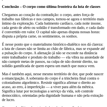
Conclusão – O corpo como última fronteira da luta de classes
Chegamos ao coração da contradição: o corpo, antes força de
trabalho nas fábricas e nos campos, tornou-se agora o território mais
íntimo da exploração. Cada batimento cardíaco, cada noite insone,
cada gesto de afeto ou solidão é transformado em dado, e cada dado
é convertido em valor. O capital não apenas disputa nossas horas:
disputa a própria carne, os sentimentos, os sonhos.
É nesse ponto que o materialismo histórico-dialético nos dá clareza:
a luta de classes não se limita ao chão de fábrica, mas se expande até
a pulsação do corpo. A alienação já não se esconde na distância
entre trabalhador e produto do trabalho — ela vibra na ansiedade de
não cumprir metas de passos, na culpa de não dormir direito, na
solidão gamificada de quem espera um match que nunca vem.
Mas é também aqui, nesse mesmo território de dor, que pode nascer
a emancipação. A soberania do corpo é a trincheira final contra o
colonialismo algorítmico. Resistir significa afirmar o direito ao
acaso, ao erro, à imperfeição — a viver para além da métrica.
Significa lutar por tecnologias a serviço da vida, sob controle
democrático, orientadas pela dignidade humana e não pela extração
de lucro.