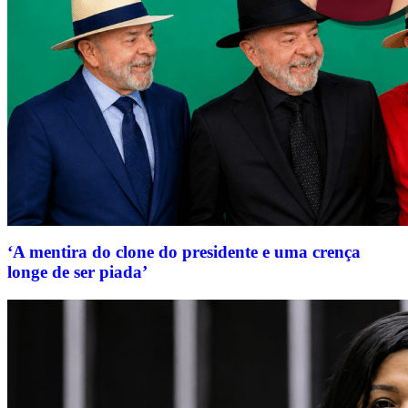
‘A mentira do clone do presidente e uma crença
longe de ser piada’