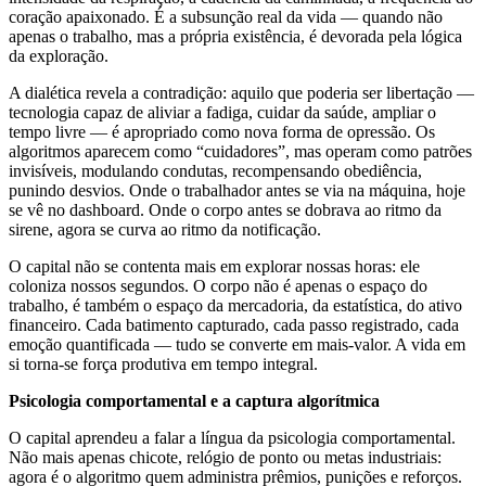
coração apaixonado. É a subsunção real da vida — quando não
apenas o trabalho, mas a própria existência, é devorada pela lógica
da exploração.
A dialética revela a contradição: aquilo que poderia ser libertação —
tecnologia capaz de aliviar a fadiga, cuidar da saúde, ampliar o
tempo livre — é apropriado como nova forma de opressão. Os
algoritmos aparecem como “cuidadores”, mas operam como patrões
invisíveis, modulando condutas, recompensando obediência,
punindo desvios. Onde o trabalhador antes se via na máquina, hoje
se vê no dashboard. Onde o corpo antes se dobrava ao ritmo da
sirene, agora se curva ao ritmo da notificação.
O capital não se contenta mais em explorar nossas horas: ele
coloniza nossos segundos. O corpo não é apenas o espaço do
trabalho, é também o espaço da mercadoria, da estatística, do ativo
financeiro. Cada batimento capturado, cada passo registrado, cada
emoção quantificada — tudo se converte em mais-valor. A vida em
si torna-se força produtiva em tempo integral.
Psicologia comportamental e a captura algorítmica
O capital aprendeu a falar a língua da psicologia comportamental.
Não mais apenas chicote, relógio de ponto ou metas industriais:
agora é o algoritmo quem administra prêmios, punições e reforços.