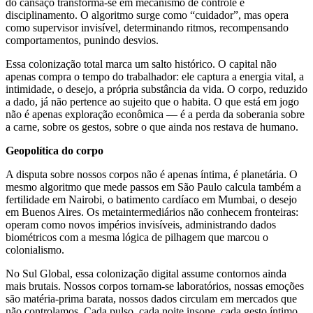
do cansaço transforma-se em mecanismo de controle e
disciplinamento. O algoritmo surge como “cuidador”, mas opera
como supervisor invisível, determinando ritmos, recompensando
comportamentos, punindo desvios.
Essa colonização total marca um salto histórico. O capital não
apenas compra o tempo do trabalhador: ele captura a energia vital, a
intimidade, o desejo, a própria substância da vida. O corpo, reduzido
a dado, já não pertence ao sujeito que o habita. O que está em jogo
não é apenas exploração econômica — é a perda da soberania sobre
a carne, sobre os gestos, sobre o que ainda nos restava de humano.
Geopolítica do corpo
A disputa sobre nossos corpos não é apenas íntima, é planetária. O
mesmo algoritmo que mede passos em São Paulo calcula também a
fertilidade em Nairobi, o batimento cardíaco em Mumbai, o desejo
em Buenos Aires. Os metaintermediários não conhecem fronteiras:
operam como novos impérios invisíveis, administrando dados
biométricos com a mesma lógica de pilhagem que marcou o
colonialismo.
No Sul Global, essa colonização digital assume contornos ainda
mais brutais. Nossos corpos tornam-se laboratórios, nossas emoções
são matéria-prima barata, nossos dados circulam em mercados que
não controlamos. Cada pulso, cada noite insone, cada gesto íntimo