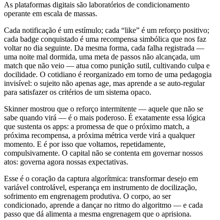
As plataformas digitais são laboratórios de condicionamento
operante em escala de massas.
Cada notificação é um estímulo; cada “like” é um reforço positivo;
cada badge conquistado é uma recompensa simbólica que nos faz
voltar no dia seguinte. Da mesma forma, cada falha registrada —
uma noite mal dormida, uma meta de passos não alcançada, um
match que não veio — atua como punição sutil, cultivando culpa e
docilidade. O cotidiano é reorganizado em torno de uma pedagogia
invisível: o sujeito não apenas age, mas aprende a se auto-regular
para satisfazer os critérios de um sistema opaco.
Skinner mostrou que o reforço intermitente — aquele que não se
sabe quando virá — é o mais poderoso. É exatamente essa lógica
que sustenta os apps: a promessa de que o próximo match, a
próxima recompensa, a próxima métrica verde virá a qualquer
momento. E é por isso que voltamos, repetidamente,
compulsivamente. O capital não se contenta em governar nossos
atos: governa agora nossas expectativas.
Esse é o coração da captura algorítmica: transformar desejo em
variável controlável, esperança em instrumento de docilização,
sofrimento em engrenagem produtiva. O corpo, ao ser
condicionado, aprende a dançar no ritmo do algoritmo — e cada
passo que dá alimenta a mesma engrenagem que o aprisiona.