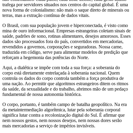
trafega por servidores situados nos centros do capital global. É uma
nova forma de colonialismo: não mais o saque direto de minerais ou
terras, mas a extração contínua de dados vitais.
O Brasil, com sua população jovem e hiperconectada, é visto como
mina de ouro informacional. Empresas estrangeiras coletam sinais de
saúde, padrões de sono, rotinas alimentares, desejos amorosos. Esses
dados são processados fora do país, convertidos em mercadorias,
revendidos a governos, corporações e seguradoras. Nossa carne,
traduzida em código, serve para alimentar modelos de predição que
reforçam a hegemonia das potências do Norte.
Aqui, a dialética se impõe com toda a sua força: a soberania do
corpo está diretamente entrelaçada à soberania nacional. Quem
controla os dados do corpo controla também a força produtiva de
uma nação. Ao permitir que algoritmos estrangeiros ditem os ritmos
da saúde, da sexualidade e do trabalho, abrimos mão de um pedaço
fundamental de nossa autonomia histórica.
O corpo, portanto, é também campo de batalha geopolítico. Na era
da metaintermediação algorítmica, lutar pela soberania corporal
significa lutar contra a recolonização digital do Sul. É afirmar que
nem nossos gestos, nem nossos desejos, nem nossas dores serão
mais mercadorias a serviço de impérios invisíveis.