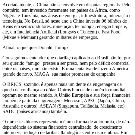
Acertadamente, a China não se envolve em disputas regionais. Pelo
contrário, tem investido fortemente em países da África, como
Nigéria e Tanzânia, nas áreas de energia, infraestrutura, mineração e
tecnologia. No Brasil, só neste ano a China investiu 96 bilhões de
Reais em semicondutores, mineração, tecnologia, energia limpa e,
até, em Inteligência Artificial (Longsys e Tencent) e Fast Food
(Mixue e Meituan) gerando milhares de empregos.
Afinal, o que quer Donald Trump?
Conseguimos entender que o tarifaço aplicado ao Brasil não foi por
seu querido “amigo” prestes a ser preso, nem pelo déficit comercial
entre os países, que não existe. É uma tentativa de fazer a América
grande de novo, MAGA, sua maior promessa de campanha.
O BRICS, sozinho, é apenas mais um dente da engrenagem da
queda na confiança ao dólar. Outros blocos de comércio mundial
operam no mesmo sentido. A União Européia e sua força financeira
também é parte da engrenagem. Mercosul, APEC (Japão, China,
Austrália e outros), ASEAN (Singapura, Tailândia, Malásia, etc),
SADC (países africanos) também.
O que estes blocos representam é uma forma de autonomia, de não-
dependência ao sistema financeiro centralizado, de crescimento
interno via redução de tarifas alfandegárias entre os membros. Em