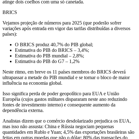
atinge dois coelhos com uma só canetada.
BRICS
Vejamos projeção de números para 2025 (que poderão sofrer
variações após entrada em vigor das tarifas distribuídas a diversos
países):
O BRICS produz 40,7% do PIB global;
Estimativa do PIB do BRICS – 3,4%;
Estimativa do PIB mundial – 2,8%;
Estimativa do PIB do G7 – 1,2%
Neste ritmo, em breve os 11 países membros do BRICS deverá
ultrapassar a metade do PIB mundial e se tornar o bloco de maior
influência na economia global.
Isso significa perda de poder geopolítico para EUA e União
Européia (cujos gastos militares dispararam neste ano reduzindo
fontes de investimento interno) e consequente aumento da
dependência externa.
Analistas dizem que o comércio desdolarizado prejudica os EUA,
mas isso não assusta: China e Rússia negociam pequenas
quantidades em Rublo e Yuan; 4,5% das exportações brasileiras são
feitas em outras moedas que não o dólar; 80% das transações do