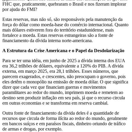
FHC que, praticamente, quebraram o Brasil e nos fizeram implorar
por ajuda do FMI?
Estas reservas, mas não só, são responsáveis pela manutenção da
força do dólar como moeda-base do comércio internacional. Quanto
mais dólares estiverem fora do território estadunidense, mais
fortalece a moeda. Estas reservas estrangeiras são a fonte de
financiamento da dívida interna norte-americana.
A Estrutura da Crise Americana e o Papel da Desdolarização
Para se ter uma idéia, em junho de 2025 a dívida interna dos EUA
era 36,2 trilhões de dólares, equivalente a 120% do PIB. A dívida
externa, em março 2025, era 28,1 trilhões. Esses números, que
parecem exagerados, e crescentes, não preocupam o governo, pois
eles detêm o monopólio na emissão de moeda dólar. O que significa
dizer que cada vez que financiam guerras e movimentos
paramilitares ao redor do mundo, imprimem moeda e remetem ao
destino sem produzir inflação em seu país, já que o recurso circula
em outras economias e se transforma em reserva cambial.
Outra fonte de financiamento da dívida deles é a quantidade de
recursos que circula de forma ilícita ao redor do mundo, geralmente
em bancos suíços e em paraísos fiscais, dinheiro oriundo de tráfico
de armas e drogas, por exemplo.