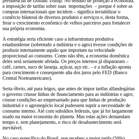
presidencial de Donald Trump. No sentido de proteção à economia,
a imposição de tarifas sobre suas importações – porque é sobre as
compras internacionais que incidem – significa inviabilizar o
comércio bilateral de diversos produtos e serviços e, desta forma,
frear o crescimento econômico de velhos parceiros para fortalecer
sua própria economia.
A estratégia seria eficiente caso a infraestrutura produtiva
estadunidense (sobretudo a indústria e o agro) tivesse condições de
produzir internamente aquilo que importam na velocidade
proporcional ao consumo. Como não têm, a economia doméstica
deles será seriamente afetada. Os preços internos já dispararam –
café, carnes, suco de laranja, açúcar, aço etc. – e a inflação aponta
para crescimento e consequente alta dos juros pelo FED (Banco
Central Norteamericano).
Seria óbvio, até para leigos, que antes de impor tarifas alfandegárias
o governo criasse linhas de financiamento para as indústrias e agro;
criasse condições ao empresariado para que linhas de produção
industrial e o agronegócio local pudessem suprir a necessidade de
consumo interno. Até com subsídios federais, que já foi largamente
usado na maior economia do planeta. Mas estas ações demandam
tempo e, sem planejamento, o risco de desabastecimento será
inevitável.
No caso específico do Brasil, que recebeu a maior tarifa (50%),