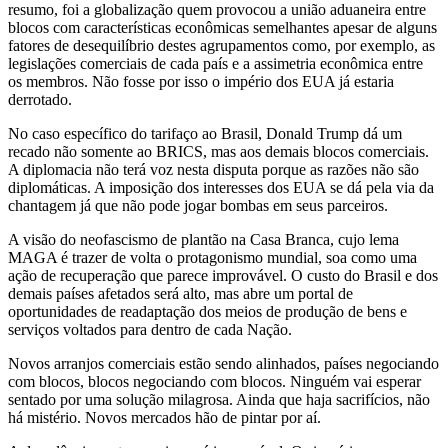
resumo, foi a globalização quem provocou a união aduaneira entre
blocos com características econômicas semelhantes apesar de alguns
fatores de desequilíbrio destes agrupamentos como, por exemplo, as
legislações comerciais de cada país e a assimetria econômica entre
os membros. Não fosse por isso o império dos EUA já estaria
derrotado.
No caso específico do tarifaço ao Brasil, Donald Trump dá um
recado não somente ao BRICS, mas aos demais blocos comerciais.
A diplomacia não terá voz nesta disputa porque as razões não são
diplomáticas. A imposição dos interesses dos EUA se dá pela via da
chantagem já que não pode jogar bombas em seus parceiros.
A visão do neofascismo de plantão na Casa Branca, cujo lema
MAGA é trazer de volta o protagonismo mundial, soa como uma
ação de recuperação que parece improvável. O custo do Brasil e dos
demais países afetados será alto, mas abre um portal de
oportunidades de readaptação dos meios de produção de bens e
serviços voltados para dentro de cada Nação.
Novos arranjos comerciais estão sendo alinhados, países negociando
com blocos, blocos negociando com blocos. Ninguém vai esperar
sentado por uma solução milagrosa. Ainda que haja sacrifícios, não
há mistério. Novos mercados hão de pintar por aí.