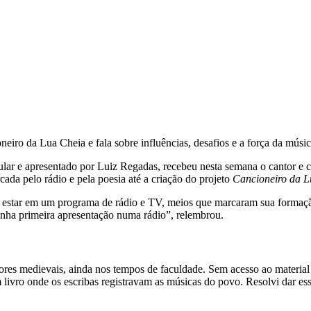
ro da Lua Cheia e fala sobre influências, desafios e a força da música
ular e apresentado por Luiz Regadas, recebeu nesta semana o cantor e
rcada pelo rádio e pela poesia até a criação do projeto
Cancioneiro da L
e estar em um programa de rádio e TV, meios que marcaram sua formação a
nha primeira apresentação numa rádio”, relembrou.
vadores medievais, ainda nos tempos de faculdade. Sem acesso ao materi
m livro onde os escribas registravam as músicas do povo. Resolvi dar e