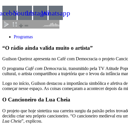
acebook
Youtube
Instagram
Whatsapp
Programas
“O rádio ainda valida muito o artista”
Guilson Queiroz apresenta no Café com Democracia o projeto Cancionei
O programa
Café com Democracia
, transmitido pela TV Atitude Pop
cultural, o artista compartilhou a trajetória que o levou da infância ma
Logo no início, Guilson destacou a importância simbólica e afetiva d
começar nesse espaço. As coisas começaram a acontecer depois da mi
O Cancioneiro da Lua Cheia
O projeto que hoje sintetiza sua carreira surgiu da paixão pelos tro
decidiu criar seu próprio cancioneiro. “O cancioneiro medieval era u
Lua Cheia
”, explicou.