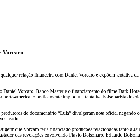
e Vorcaro
ualquer relação financeira com Daniel Vorcaro e expõem tentativa da ex
ndo Daniel Vorcaro, Banco Master e o financiamento do filme Dark Hors
or norte-americano praticamente implodiu a tentativa bolsonarista de cr
os produtores do documentário “Lula” divulgaram nota oficial negando 
vestigado.
ugerir que Vorcaro teria financiado produções relacionadas tanto a J
devastador das revelações envolvendo Flávio Bolsonaro, Eduardo Bolson