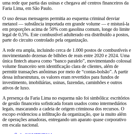
uma rede que partia das usinas e chegava até centros financeiros da
Faria Lima, em São Paulo.
O uso dessas mensagens permitia ao esquema criminal desviar
metanol — substância importada em grande volume — e misturá-la
em proporções acima de 50% com gasolina comum, longe do limite
legal de 0,5%. Este combustível adulterado era distribuído a postos,
parte do circuito controlado pela organização.
A rede era ampla, incluindo cerca de 1.000 postos de combustíveis e
movimentando dezenas de bilhões de reais entre 2020 e 2024. Uma
única fintech atuava como “banco paralelo”, movimentando colossal
volume financeiro sem identificação clara de clientes, além de
permitir transações anônimas por meio de “contas-bolsão”. A partir
dessa infraestrutura, os valores eram revertidos para fundos de
investimento, imobiliárias, usinas, fazendas, caminhões e outros
ativos de luxo.
A presença da Faria Lima no esquema não foi simbólica: escritórios
de gestão financeira sofisticada foram usados como intermediários
legais, mascarando a cadeia de origem criminosa dos recursos. O
escopo evidenciou a infiltração da organização, que ia muito além
de operações amadoras, entregando um aparato quase corporativo
em escala nacional.