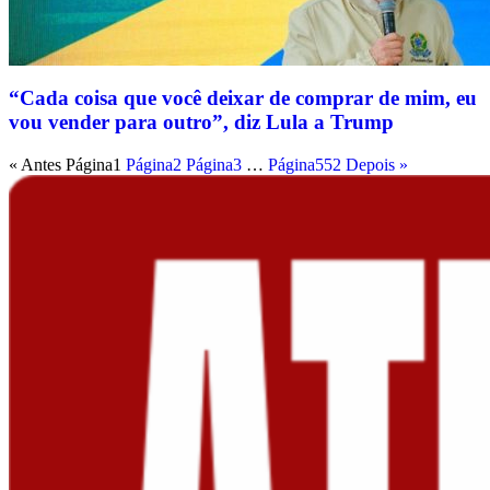
“Cada coisa que você deixar de comprar de mim, eu
vou vender para outro”, diz Lula a Trump
« Antes
Página
1
Página
2
Página
3
…
Página
552
Depois »