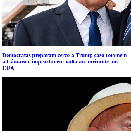
Democratas preparam cerco a Trump caso retomem
a Câmara e impeachment volta ao horizonte nos
EUA