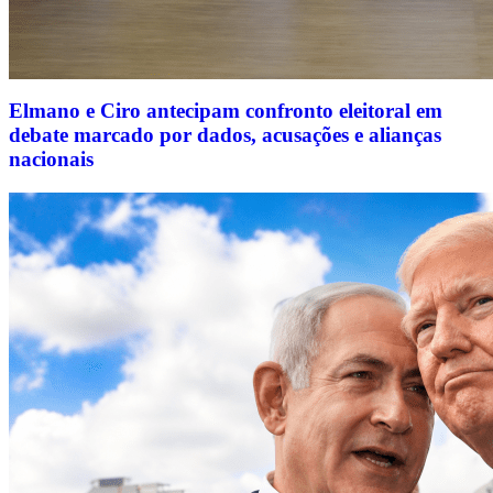
Elmano e Ciro antecipam confronto eleitoral em
debate marcado por dados, acusações e alianças
nacionais