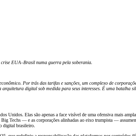
 a crise EUA–Brasil numa guerra pela soberania.
conômico. Por trás das tarifas e sanções, um complexo de corporações 
 arquitetura digital sob medida para seus interesses. É uma batalha s
tados Unidos. Elas são apenas a face visível de uma ofensiva mais ampla
as Big Techs — e as corporações alinhadas ao eixo trumpista — assumem 
digital brasileiro.
5, que redefiniu a responsabilização das plataformas por conteúdos il