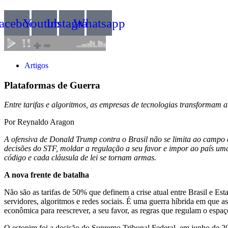
acebook
Youtube
Instagram
Whatsapp
Artigos
Plataformas de Guerra
Entre tarifas e algoritmos, as empresas de tecnologias transformam
Por Reynaldo Aragon
A ofensiva de Donald Trump contra o Brasil não se limita ao campo e
decisões do STF, moldar a regulação a seu favor e impor ao país uma
código e cada cláusula de lei se tornam armas.
A nova frente de batalha
Não são as tarifas de 50% que definem a crise atual entre Brasil e Es
servidores, algoritmos e redes sociais. É uma guerra híbrida em que 
econômica para reescrever, a seu favor, as regras que regulam o espaço 
O estopim foi a decisão do Supremo Tribunal Federal, em junho de 202