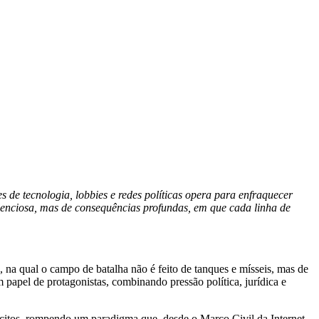
de tecnologia, lobbies e redes políticas opera para enfraquecer
ilenciosa, mas de consequências profundas, em que cada linha de
, na qual o campo de batalha não é feito de tanques e mísseis, mas de
papel de protagonistas, combinando pressão política, jurídica e
ícitos, rompendo um paradigma que, desde o Marco Civil da Internet,