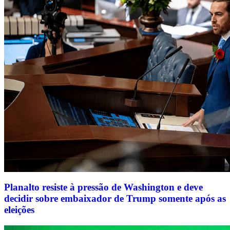
Planalto resiste à pressão de Washington e deve
decidir sobre embaixador de Trump somente após as
eleições