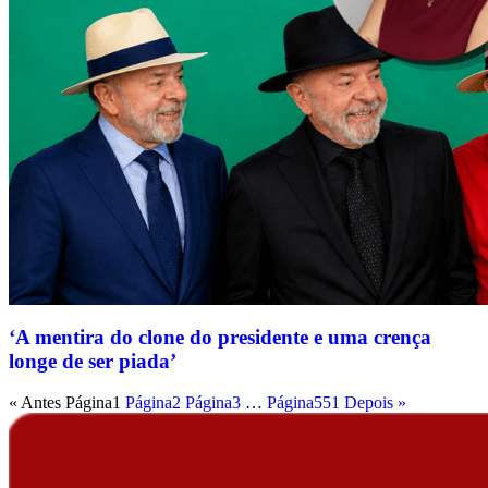
‘A mentira do clone do presidente e uma crença
longe de ser piada’
« Antes
Página
1
Página
2
Página
3
…
Página
551
Depois »