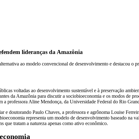
defendem lideranças da Amazônia
ernativa ao modelo convencional de desenvolvimento e destacou o pr
úblicas voltadas ao desenvolvimento sustentável e à preservação ambien
ntes da Amazônia para discutir a sociobioeconomia e os modos de produ
om a professora Aline Mendonça, da Universidade Federal do Rio Gra
lar e doutorando Paulo Chaves, a professora e agrônoma Louise Fer
bioeconomia representa um modelo de desenvolvimento baseado na valor
ens que tratam a natureza apenas como ativo econômico.
oeconomia