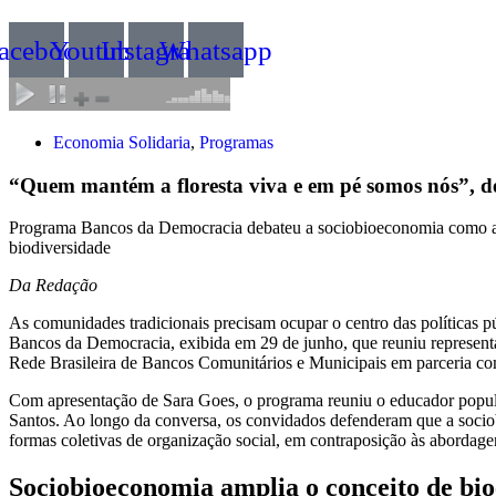
acebook
Youtube
Instagram
Whatsapp
Economia Solidaria
,
Programas
“Quem mantém a floresta viva e em pé somos nós”, 
Programa Bancos da Democracia debateu a sociobioeconomia como alt
biodiversidade
Da Redação
As comunidades tradicionais precisam ocupar o centro das políticas p
Bancos da Democracia, exibida em 29 de junho, que reuniu representa
Rede Brasileira de Bancos Comunitários e Municipais em parceria c
Com apresentação de Sara Goes, o programa reuniu o educador popu
Santos. Ao longo da conversa, os convidados defenderam que a socio
formas coletivas de organização social, em contraposição às abordag
Sociobioeconomia amplia o conceito de bi