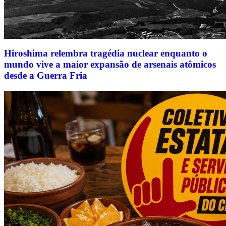
Hiroshima relembra tragédia nuclear enquanto o
mundo vive a maior expansão de arsenais atômicos
desde a Guerra Fria