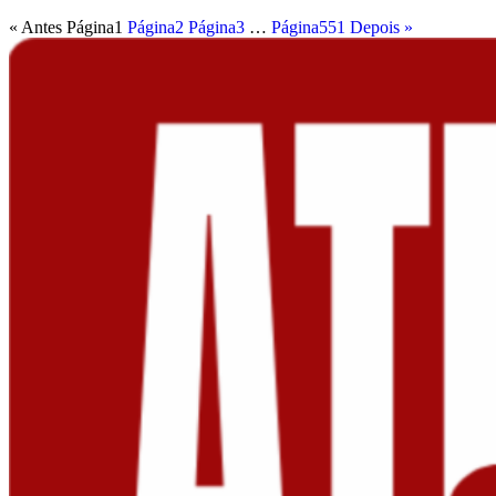
« Antes
Página
1
Página
2
Página
3
…
Página
551
Depois »