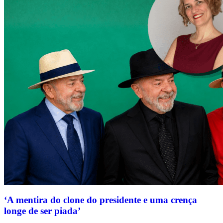
‘A mentira do clone do presidente e uma crença
longe de ser piada’