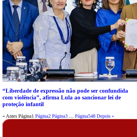
“Liberdade de expressão não pode ser confundida
com violência”, afirma Lula ao sancionar lei de
proteção infantil
« Antes
Página
1
Página
2
Página
3
…
Página
548
Depois »