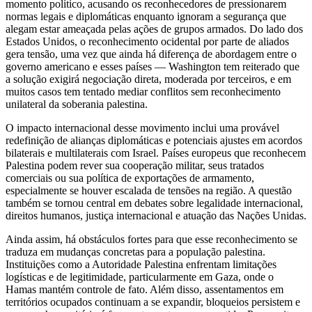
momento político, acusando os reconhecedores de pressionarem
normas legais e diplomáticas enquanto ignoram a segurança que
alegam estar ameaçada pelas ações de grupos armados. Do lado dos
Estados Unidos, o reconhecimento ocidental por parte de aliados
gera tensão, uma vez que ainda há diferença de abordagem entre o
governo americano e esses países — Washington tem reiterado que
a solução exigirá negociação direta, moderada por terceiros, e em
muitos casos tem tentado mediar conflitos sem reconhecimento
unilateral da soberania palestina.
O impacto internacional desse movimento inclui uma provável
redefinição de alianças diplomáticas e potenciais ajustes em acordos
bilaterais e multilaterais com Israel. Países europeus que reconhecem
Palestina podem rever sua cooperação militar, seus tratados
comerciais ou sua política de exportações de armamento,
especialmente se houver escalada de tensões na região. A questão
também se tornou central em debates sobre legalidade internacional,
direitos humanos, justiça internacional e atuação das Nações Unidas.
Ainda assim, há obstáculos fortes para que esse reconhecimento se
traduza em mudanças concretas para a população palestina.
Instituições como a Autoridade Palestina enfrentam limitações
logísticas e de legitimidade, particularmente em Gaza, onde o
Hamas mantém controle de fato. Além disso, assentamentos em
territórios ocupados continuam a se expandir, bloqueios persistem e