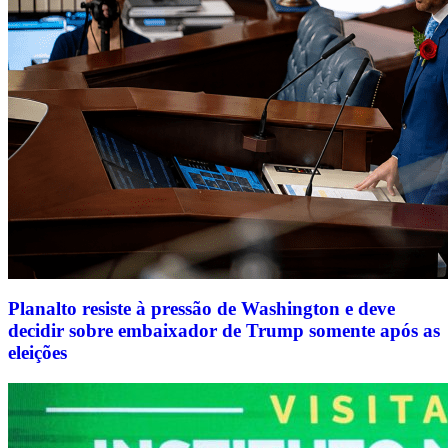
Planalto resiste à pressão de Washington e deve
decidir sobre embaixador de Trump somente após as
eleições