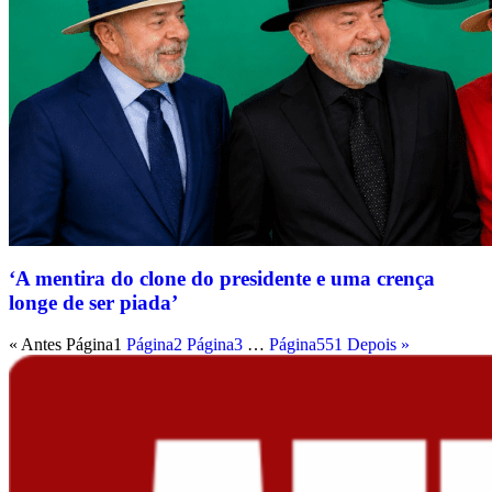
‘A mentira do clone do presidente e uma crença
longe de ser piada’
« Antes
Página
1
Página
2
Página
3
…
Página
551
Depois »