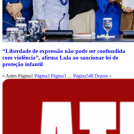
“Liberdade de expressão não pode ser confundida
com violência”, afirma Lula ao sancionar lei de
proteção infantil
« Antes
Página
1
Página
2
Página
3
…
Página
548
Depois »